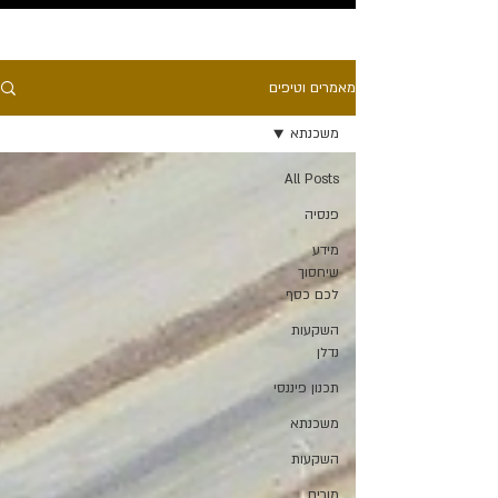
מאמרים וטיפים
משכנתא
All Posts
פנסיה
מידע
שיחסוך
לכם כסף
השקעות
נדלן
תכנון פיננסי
משכנתא
השקעות
מורים