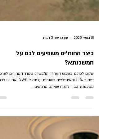
18 במאי 2025
זמן קריאה 3 דקות
כיצד החות׳ים משפיעים לכם על
המשכנתא?
שלום לכולם, בשבוע האחרון התבשרנו שמדד המחירים לצרכן
זינק ב-1.1% והאינפלציה השנתית עלתה ל-3.6%. אם יש
משכנתא, סביר להניח שאתם מרגישים...