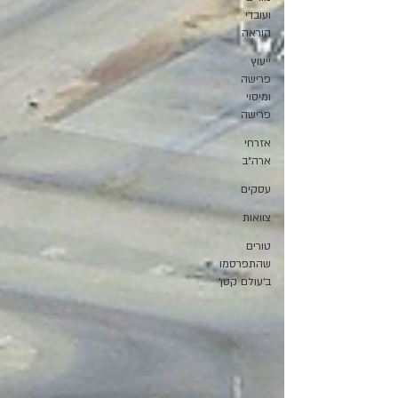
ועובדי
הוראה
ייעוץ
פרישה
ומיסוי
פרישה
אזרחי
ארה״ב
עסקים
צוואות
טורים
שהתפרסמו
ב׳עולם קטן׳