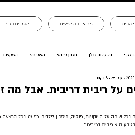
 הבית
מה אנחנו מציעים
מאמרים וטיפים
ם כסף
השקעות נדלן
תכנון פיננסי
משכנתא
השקעות
זמן קריאה 3 דקות
רה״ב
עסקים
צוואות
טורים שהתפרסמו ב׳עולם קטן׳
ם על ריבית דריבית. אבל מה 
 בכל שיחה על השקעות, פנסיה, חיסכון לילדים. כמעט בכל הרצאה פ
טבע הוא ריבית דריבית."