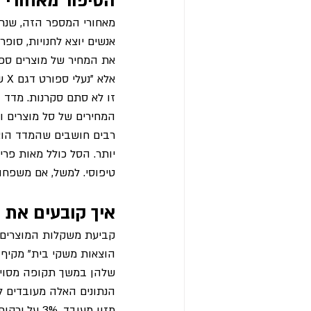
הסיפור מאחורי 
מאחורי המספר הזה, שנר
אנשים יוצא לחנויות, סופר
אלא "נעלי ספורט דגם X של חברה Y". בסך הכל, נאספים עשרות אלפי מחירים בכל חודש.
זו לא סתם סקרנות. מדד ה
המחירים של סל מוצרים ו
רבים חושבים שהמדד הוא
יותר. הסל כולל מאות פר
טיפוסי. למשל, אם משפחה ממוצעת מוציאה כ-25% מההכנס
איך קובעים את 
קביעת משקלות המוצרים 
הוצאות משקי בית" מקיף
שלהן במשך תקופה מסוימת: