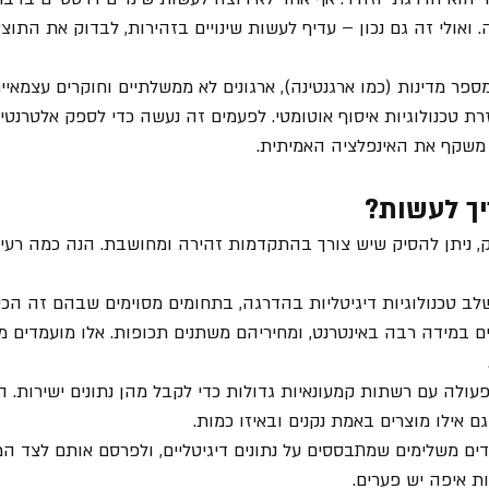
ואולי זה גם נכון – עדיף לעשות שינויים בזהירות, לבדוק את התוצא
ספר מדינות (כמו ארגנטינה), ארגונים לא ממשלתיים וחוקרים עצמאיים
ת טכנולוגיות איסוף אוטומטי. לפעמים זה נעשה כדי לספק אלטרנטי
משקף את האינפלציה האמיתית.
ך לעשות?
, ניתן להסיק שיש צורך בהתקדמות זהירה ומחושבת. הנה כמה רעיונ
 טכנולוגיות דיגיטליות בהדרגה, בתחומים מסוימים שבהם זה הכי הג
ם במידה רבה באינטרנט, ומחיריהם משתנים תכופות. אלו מועמדים מ
 פעולה עם רשתות קמעונאיות גדולות כדי לקבל מהן נתונים ישירות.
ם אילו מוצרים באמת נקנים ובאיזו כמות.
ם משלימים שמתבססים על נתונים דיגיטליים, ולפרסם אותם לצד המד
ות איפה יש פערים.