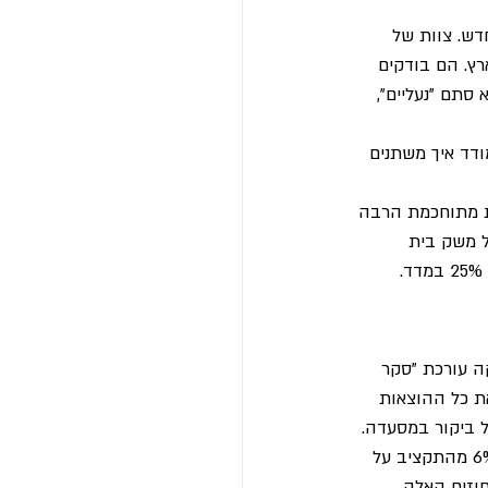
ש. צוות של 
רץ. הם בודקים 
ית חלב 3% שומן, 1 ליטר, תנובה". לא סתם "נעליים", 
ודד איך משתנים 
 מתוחכמת הרבה 
ל משק בית 
 עורכת "סקר 
 כל ההוצאות 
ל ביקור במסעדה.
הנתונים האלה מעובדים לטבלה גדולה שמראה, למשל, שמשפחה ישראלית ממוצעת מוציאה 6% מהתקציב על 
ירה, וכן הלאה. האחוזים האלה 