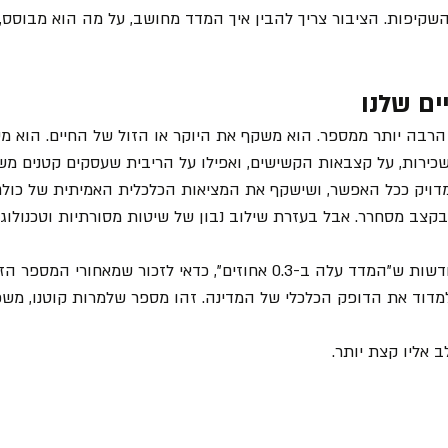
 השקיפות. הציבור צריך להבין איך המדד מחושב, על מה הוא מבוסס,
ים שלנו
הרבה יותר ממספר. הוא משקף את היוקר או הזול של החיים. הוא מש
כירות, על קצבאות הקשישים, ואפילו על הריבית שעסקים קטנים משל
דויק ככל האפשר, ושישקף את המציאות הכלכלית האמיתית של כולם.
צב מסחרר. אבל בעזרת שילוב נבון של שיטות מסורתיות וטכנולוגי
ובפעם הבאה שנשמע בחדשות ש"המדד עלה ב-0.3 אחוזים", כדאי לזכור שמאחו
מדוד את הדופק הכלכלי של המדינה. זהו מספר שלמרות קוטנו, משפ
ב אליו קצת יותר.