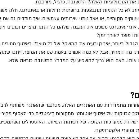
את הטכנולוגיות האלה? התשובה, כרגיל, מורכבת.
יות. לא כל הקניות מתבצעות ברשתות גדולות או באינטרנט. חלק משמע
ווקים מקומיים, או אצל נותני שירותים עצמאיים. איך מודדים גם את 
. אתרי אינטרנט משנים את המבנה שלהם כל הזמן. מוצרים נכנסים ויוצ
תו מוצר לאורך זמן?
הגדול ביותר, איך קובעים את המשקל של כל מוצר? באיסוף מחירים א
ק מה המחיר, אבל לא כמה אנשים באמת קנו את המוצר. ייתכן שמוצר
ה אותו. האם הוא צריך להשפיע על המדד? התשובה כנראה שלא.
ם?
ת אחרות מתמודדות עם האתגרים האלה. מסתבר שהאתגר משותף לרבי
 טכניקות של איסוף אוטומטי ממקורות דיגיטליים כדי לאסוף מחירי בי
 ישירות ממערכות הקופה של רשתות השיווק. האוסטרלים משתמשים ב
 ומוצרי אלקטרוניקה.
 הוא הדרגתי וזהיר. אף אחד לא רוצה לעשות שינויים דרסטיים בדב