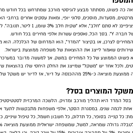
המספר
אה כה פשוט, מסתתר מבצע לוגיסטי מורכב שמתרחש בכל חודש מחד
מרקטים, מסעדות, מוסכים, סלוני יופי, ומאות עסקים אחרים ברחבי הא
את המחיר של מוצרים ספציפיים: לא סתם "חלב", אלא "שק
מחירים לצרכן, או בקיצור "המדד", הוא המדחום של הכלכלה. הוא מ
שירותים שאמור לייצג את ההוצאות של משפחה ממוצעת בישראל.
 פשוט הממוצע של כל המחירים במשק. אך למעשה מדובר במערכת
יטים, ולכל אחד יש "משקל" שמייצג את החלק היחסי שלו בהוצאות ש
ה על דיור, אז לדיור יש משקל של 25% במדד.
משקל המוצרים בסל?
בסל המדד היא תהליך מורכב ומדויק. הלשכה המרכזית לסטטיסטיקה
 אחת לכמה שנים. במסגרת הסקר, אלפי משפחות מתבקשות לתעד את
 כל קנייה בסופר, כל תדלוק, כל חשבון חשמל, כל טיפול שיניים, כ
מזון מעובד, 3% על ירקות ופירות, 2% על תחבורה ציבורית, 15% על שכר ד