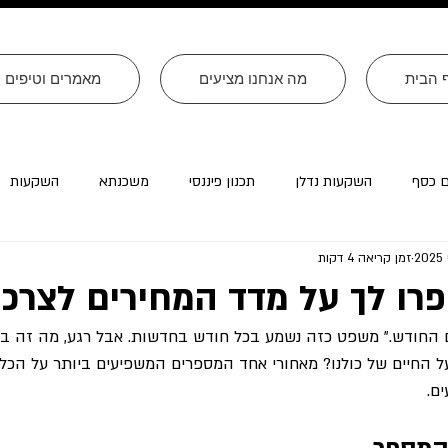
 הבית
מה אנחנו מציעים
מאמרים וטיפים
ם כסף
השקעות נדלן
תכנון פיננסי
משכנתא
השקעות
זמן קריאה 4 דקות
רה״ב
עסקים
צוואות
טורים שהתפרסמו ב׳עולם קטן׳
רו לך על מדד המחירים לצרכן
לה ב-0.3 אחוזים החודש." משפט כזה נשמע בכל חודש בחדשות. אבל רגע, מה ז
ל החיים של כולנו? מאחורי אחד המספרים המשפיעים ביותר על הכ
ם.