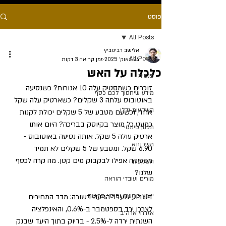
פוסט
All Posts
אלישב רבינוביץ
All Posts
24 באוק׳ 2025
זמן קריאה 3 דקות
כלכלה על האש
פנסיה
זוכרים כשמסטיק עלה 10 אגורות? כשנסיעה 
מידע שיחסוך לכם כסף
באוטובוס עלתה 3 שקלים? כשארטיק עלה שקל 
השקעות נדלן
אחד, וכשעם מטבע של 5 שקלים יכולת לקנות 
כמעט כל מוצר בקיוסק בבריכה? היום אותו 
תכנון פיננסי
ארטיק עולה 5 שקל. אותה נסיעה באוטובוס - 
משכנתא
6.90 שקל. ומטבע של 5 שקלים לא תמיד 
מספיקה אפילו לבקבוק מים קטן. מה קרה לכסף 
השקעות
שלנו?
מורים ועובדי הוראה
ייעוץ פרישה ומיסוי פרישה
בשבוע שעבר הגיעה בשורה: מדד המחירים 
לצרכן ירד בספטמבר ב-0.6%, והאינפלציה 
אזרחי ארה״ב
השנתית ירדה ל-2.5% - בדיוק בתוך היעד שבנק 