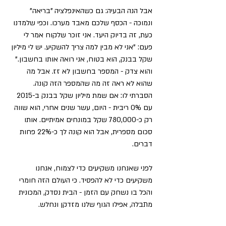
אבל הנה הבעיה: גם כשהאינפלציה "בריאה" 
ונמוכה - הכסף שלכם מאבד מערכו. וכפי שלמדנו 
כעת, זה בדיוק היעד. אני זוכר שלקוח אמר לי 
פעם: "אני לא מבין למה צריך להשקיע. יש לי מיליון 
שקל בבנק, הוא בטוח, אני רואה אותו בחשבון." 
והוא צדק - המספר בחשבון לא זז. אבל מה 
שהוא לא ראה זה מה שהמספר הזה קונה. 
הסברתי לו: אם שמת מיליון שקל בבנק ב-2015 
עם 0% ריבית - היום, עשר שנים אחרי, הוא שווה 
רק כ-780,000 שקל במונחים אמיתיים. אותו 
סכום מספרית, אבל הוא קונה לך כ-22% פחות 
דברים.
לפני שאנחנו משקיעים כדי לצמוח, אנחנו 
משקיעים כדי לא להפסיד. כי העולם הזה חומרי 
והכל בו נשחק עם הזמן - הבית נסדק, המכונית 
מתבלה, אפילו הגוף שלנו מזדקן ונחלש. 