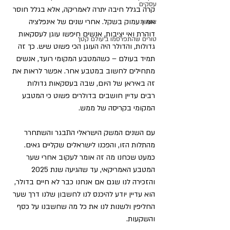
עסקים
קרה בגלל חיבה יתרה לאמריקה, אלא בגלל חוסר 
אמון עמוק בשקל. אחרי שנים של אינפלציה 
צוואות
דוהרת ואי יציבות, אנשים חיפשו עוגן לעסקאות 
טורים שהתפרסמו ב׳עולם קטן׳
גדולות, והדולר היה העוגן הכי פשוט שיש. כך זה 
תמיד בעולם – כשהמטבע המקומי רועד, אנשים 
מתחילים לחשוב במטבע אחר. אפשר לראות את 
זה באיראן של היום, שבה בעסקאות גדולות 
רבים עדיין חושבים בדולרים פשוט כי המטבע 
המקומי בקריסה של ממש. 
עם השנים המשק הישראלי התבגר והשתחרר 
מהתלות הזו, והפכנו לישראלים שקליים גאים. 
כמעט שכחנו מה זה אומר לעקוב אחרי שער 
המטבע האמריקאי, עד שהגיעה שנת 2025 
והזכירה לנו שגם אם אנחנו כבר לא חיים בדולר, 
הוא עדיין יודע להיכנס לנו לחשבון שלנו דרך שער 
החליפין ולשנות לנו את כל מה שחשבנו על כסף 
והשקעות. 