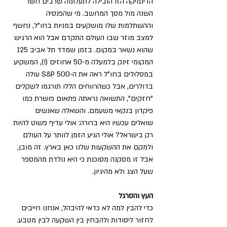
הדינמיקה הזו הובילה לתעלומה שרבים חשו 
השנה מול מסך המחשב. מי שהפנסיה 
וההשתלמות שלו מושקעים במניות בחו"ל, נחשף 
למצב מוזר שבו העולם התקדם אבל הוא הרגיש 
שהוא נשאר במקום. בזמן שמדד תל אביב 125 
המקומי זינק בלמעלה מ-50 אחוזים (!), המשקיע 
במסלולים בחו"ל ראה את ה-S&P 500 עולה 
בדולרים, אבל כשהרווחים הללו תורגמו לשקלים 
"חזקים", התשואה נראתה פתאום פושרת כמו 
פיקדון בנקאי משעמם. והשאלה שאנשים 
שואלים עכשיו היא ברורה: אולי עדיף פשוט להיות 
רק בישראל? אולי הגיע הזמן לוותר על העולם 
ולמקם את ההשקעות שלנו כאן בארץ. זה מובן, 
אבל זו מסקנה מסוכנת כי היא נולדת מהמספר 
שעל הצג ולא מהיגיון.
העץ והסרגל
כדי להבין למה לא כדאי להיבהל, אנחנו חייבים 
לחזור ליסודות ולהבחין בין השקעה לבין מטבע. 