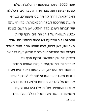
שנת 2025 תיזכר בהיסטוריה הכלכלית שלנו 
כשנה יוצאת דופן. מצד אחד, מעבר לים, הכלכלה 
האמריקאית דהרה קדימה בלי מעצורים, כשהיא 
מונעת ממהפכת הבינה המלאכותית ומרווחי עתק 
של חברות הענק. מדד ה-S&P 500 רשם בשנת 
2025 תשואה של 14.1 אחוזים, רצף עליות  
שנתיות נדיר שכמעט לא נראה בהיסטוריה. אבל 
מצד שני, כאן בבית, קרה משהו אחר. סיום השלב 
העצים של המלחמה והצלחת מבצע "עם כלביא" 
הזריקו למשק הישראלי זריקת מרץ של 
אופטימיות. המשקיעים בעולם האמינו מחדש 
בחוסנה של המדינה, והעצמאות האנרגטית שלנו 
בזכות מאגרי הגז הטבעי "תמר" ו"לוויתן" הפכה 
את ישראל למדינה שפחות תלויה בחסדים של 
אחרים והתוצאה של כל אלו היא התחזקות 
משמעותית מאד של השקל בכלל ומול הדולר 
בפרט. 