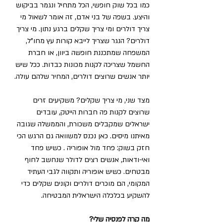
כמו בכל שוק חופשי, הכל מתחיל ונגמר בביקוש 
והיצע. בשפה של בני אדם, זה אומר לשאול מי 
צריך דולרים ומי צריך שקלים ברגע נתון. מי צריך 
דולרים? הנגר שצריך לייבא קורות עץ מחו"ל, 
המשפחה שמתכננת חופשה ביוון, או חברת 
החשמל שצריכה לקנות מכונות כבדות. ככל שיש 
יותר אנשים שרוצים דולרים, המחיר שלהם עולה. 
מצד שני, מי צריך שקלים? משקיעים זרים 
שרוצים לקנות פה חברות הייטק, עובדים 
ישראלים שמקבלים משכורת, והממשלה שגובה 
מאיתנו מיסים. כאן נכנס למשוואה גם הרגש הכי 
חזק בשוק: פחד מול אופוריה . כשיש פחד 
ואי-ודאות, אנשים רצים לדולר שנחשב לחוף 
מבטחים. כשיש אופוריה ותקווה לגבי העתיד 
המקומי, הם מוכרים דולרים וקונים שקלים כדי 
להשקיע בכלכלה הישראלית המבטיחה.
מה קרה לפנסיה שלי? 