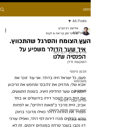
פוסט
All Posts
אלישב רבינוביץ
All Posts
16 בינו׳
זמן קריאה 4 דקות
העץ הצומח והסרגל שהתכווץ.
פנסיה
איך שער הדולר משפיע על 
מידע שיחסוך לכם כסף
הפנסיה שלנו
השקעות נדלן
תכנון פיננסי
פעם, כל ישראל חיה בדולר. אני עוד זוכר את 
משכנתא
אבא שלי, מחזיק את ׳גלובס׳ ומחפש את הריבוע 
השקעות
הקטן עם שער החליפין היציג. בשנות התשעים, 
אם היית רוצה לשכור דירה בירושלים או בתל 
מורים ועובדי הוראה
אביב, היית מדבר ב”מאות דולרים”, או לפחות 
ייעוץ פרישה ומיסוי פרישה
מצמיד את החוזה לדולר כאילו מדובר בחוק 
טבע. קבלנים מכרו דירות לפי דולר, ואפילו עורכי 
אזרחי ארה״ב
דין נקבו בשכר טרחה במונחים ירוקים. זה לא 