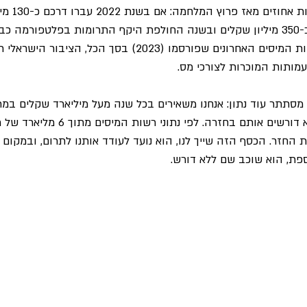
היקף התרומות 
2023 הסכום כבר קפץ לכ-350 מיליון שקלים ובשנה החולפת היקף התרומות בפלטפור
המיליארד. על פי נתוני רשות המיסים האחרונים שפורסמו (2023) בסך הכל
מותות המוכרות לצורכי מס.
 מסתתר עוד נתון: אנחנו משאירים בכל שנה מעל מיליארד שקלים במ
המיסים, פשוט כי אנחנו לא דורשים אותם בחזר
שת החזר. הכסף הזה שייך לנו, הוא נועד לעודד אותנו לתרום, ובמקום 
ספת, הוא שוכב שם ללא דורש.