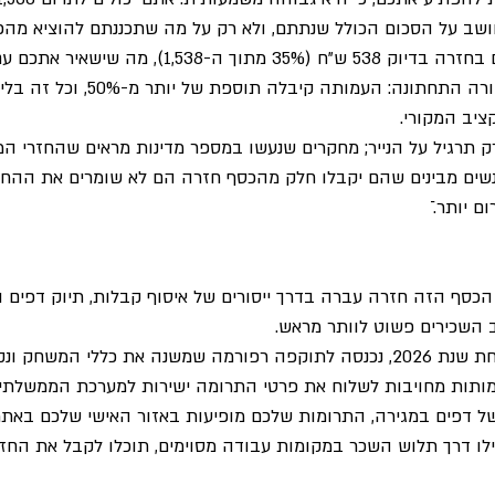
ב על הסכום הכולל שנתתם, ולא רק על מה שתכננתם להוציא מהכי
רשות המיסים תפקיד לכם בחזרה בדיוק 538 ש"ח (35% מתוך ה-
של 1,000 ש"ח בדיוק. בשורה התחתונה: העמות
יב המקורי. 
 תרגיל על הנייר; מחקרים שנעשו במספר מדינות מראים שהחזרי המ
נשים מבינים שהם יקבלו חלק מהכסף חזרה הם לא שומרים את ההחז
 יותר. ֿ
הכסף הזה חזרה עברה בדרך ייסורים של איסוף קבלות, תיוק דפים 
 השכירים פשוט לוותר מראש. 
אבל ממש עכשיו, עם פתיחת שנת 2026, נכנסה לתוקפה רפורמה שמשנה את כללי המ
עמותות מחויבות לשלוח את פרטי התרומה ישירות למערכת הממשלתית
 דפים במגירה, התרומות שלכם מופיעות באזור האישי שלכם באתר 
לו דרך תלוש השכר במקומות עבודה מסוימים, תוכלו לקבל את החזר