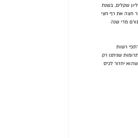
זינק במאות אחוזים מאז פרוץ המלחמה: אם בשנת 2022 עברו דרכם כ-130 מיליון שקלים, בשנת 
מה כבר חצה את רף חצי 
, הציבור הישראלי תורם מדי שנה 
רתפי רשות 
ה. לפי נתוני רשות המיסים מתוך 6 מליארד של תרומות שניתנו רק 
שהוא יחזור לכיס 