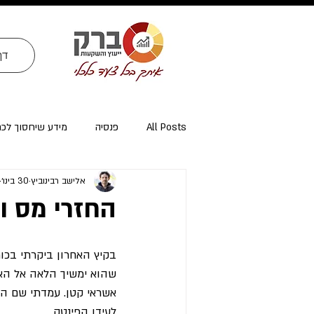
דף
All Posts
פנסיה
מידע שיחסוך לכ
אלישב רבינוביץ
30 בינו׳
ייעוץ פרישה ומיסוי פרישה
אזרחי א
החזרי מס ו
בקיץ האחרון ביקרתי בכותל
שהוא ימשיך הלאה אל האד
אשראי קטן. עמדתי שם המ
לעידן הפינטק.