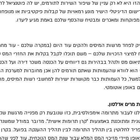
היא לא רק עניין של שיפור השירות לתורמים, יש לה פוטנציאל להבי
שום הדיגיטלי הישיר מונע רמאויות של קבלות פיקטיביות או מנופחות
מפוקחות ומאכרים ומבטיח שהכסף שלכם באמת מגיע ליעדו. 
 לפחד מרשות המיסים ולהקים עוד היום (במקרה שלכם - עוד מחר) 
מיצוי הזכויות שלכם – משם תוכלו לקבל בקלות את החזרי המס ע
יאום מס ולנהל בבהירות גם דיווחים על הכנסה משכר דירה ועל הכנ
י הוא לוודא שהעמותות שאתם תורמים להן אכן מחוברות למערכת הד
לטפורמות כמו JGive, למשל, כל העמותות כבר מקושרות ישירות למחשבי רשות המיסים
באופן אוטומטי.
ת מרים אדלסון. 
נו לעבור מתרומה אימפולסיבית, כזו שנובעת רק מפנייה מרגשת שק
ית ומתוכננת באמצעות "קרן תרומות אישית". מדובר במודל שמשנה 
ד לחלוטין בין תהליך התרומה לבין תהליך ההענקה בפועל. בקרן כז
ופן מיידי מזיכוי המס המלא עבור שנת המס הנוכחית, עוד לפני שהח