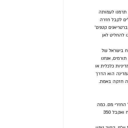
נה אומרת לנו שאם תרמנו לעמותה 
לים לקבל חזרה 
רטריאנים קטנים׳ 
 להחליט לאן 
טח בישראל של 
ורמים, אנחנו 
יניות כלכלית או 
דינה הוא הדרך 
רה חזקה באמת.
לקבל החזרי מס. כמה 
תתרמו? רוב האנשים יעשו בראש חישוב מהיר: "אם המדינה מחזירה 35%, אז אתרום 1,350 ש"ח ואקבל 350 
התשובה האמיתית הולכת להפתיע אתכם, כי היא גבוהה משמעותית: אתם יכולים לתרום 1,538 ש"ח. הסוד טמון 