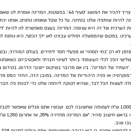
כדי להבין למה זה קורה, צריך להכיר את המושג 'סעיף 46'. בפשטות, המדי
ה להיות שותפה שלנו בנתינה. על כל שקל שאנחנו נותנים, אנחנו יכו
ות הערכית של זה היא עצומה: המדינה בעצם מאפשרת לנו להיות ׳ליב
רכינו. במקום שהממשלה תחליט עבורנו לאן ילך הכסף, היא נותנת לנו
זמן לא רק 'בתי תמחוי' או מפעלי חסד ליחידים. בעולם המודרני, וב
ישי הפך לכלי העוצמתי ביותר לשינוי חברתי ולאקטיביזם. כשאנחנו ת
העתיד של המדינה'. בין אם מדובר בשיקום יישובי הדרום, בקידום מד
קרטיה או פניה היהודיות של המדינה. במובן הזה, החזר המס מהמ
לה לעשות הכל לבד, ושהיא זקוקה ליוזמה שלנו כדי לבנות פה חב
נניח שהחלטתם להקצות 1,000 ש"ח לעמותה שחשובה לכם. ועכשיו אתם מגלים שאפשר 
בו שוב.