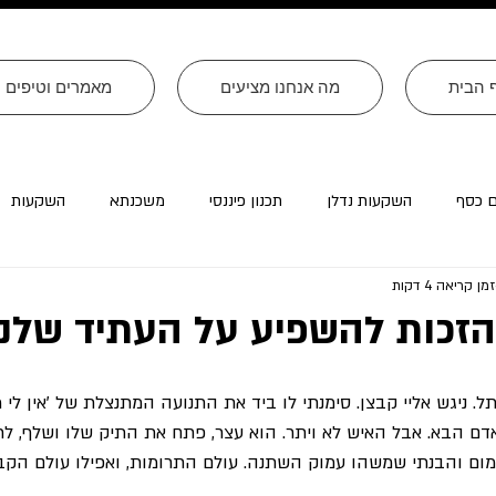
 הבית
מה אנחנו מציעים
מאמרים וטיפים
ם כסף
השקעות נדלן
תכנון פיננסי
משכנתא
השקעות
זמן קריאה 4 דקות
רה״ב
עסקים
צוואות
טורים שהתפרסמו ב׳עולם קטן׳
הזכות להשפיע על העתיד שלנו
. ניגש אליי קבצן. סימנתי לו ביד את התנועה המתנצלת של 'אין לי מזו
ם הבא. אבל האיש לא ויתר. הוא עצר, פתח את התיק שלו ושלף, לת
ום והבנתי שמשהו עמוק השתנה. עולם התרומות, ואפילו עולם הקבצ