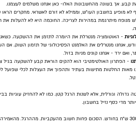
ת קבע. אך בשונה מהחשבונות האלו- כאן אנחנו משלמים לעצמנו.
 לא מופיע בחשבון העו״ש, וממילא לא זורם לאשראי. מחקרים הראו
ש מנופח מיתרגמת במהירות לצריכה. החוכמה היא לא להעלות את ר
.
וגיות
 - האוטומציה מנטרלת את היומרה לתזמן את ההשקעה. כשאנח
ש, אנחנו מנטרלים את האלמנט הפסיכולוגי של תזמון השוק. אם השו
, ואם ירד - אנחנו קונים מניות בזול.
נו
 - הפתרון האולטימטיבי הוא להקים הוראת קבע להשקעה בגיל צע
ו מאות החלטות מתישות בעתיד ותהפוך את העצלות לכלי שפועל לטוב
טל.
 גדולה וגורלית, אלא לשנות הרגל קטן. כמו לא להחזיק עוגיות בבי
ותר מדי כסף נזיל בחשבון.
וזה עובד בכל סכום. גם 300 ש"ח בחודש. הסכום פחות חשוב מהעקביות. מההרגל. מהאמי