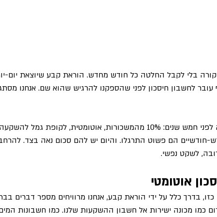
שקורה בלי לקבל החלטה כל חודש מחדש. הוראת קבע שיוצאת יום-יומ
ובר לחשבון חיסכון לפני שהספקנו להרגיש שהוא שם. אנחנו מסתגל
מוטי ועינת התחילו עם זה לפני חמש שנים: 10% מהמשכורות, אוטומטית, לקופת
ש-חודשיים הם פשוט התרגלו. והיום יש להם סכום נאה בצד. להרחב
ה, לשקט נפשי.
כון אוטומטי
כזו, בדרך כלל על ידי הוראת קבע, אנחנו מרוויחים מספר דברים בבת
רום כמו מכונה ישירות אל חשבון ההשקעות שלנו. כמו חשבונות המים