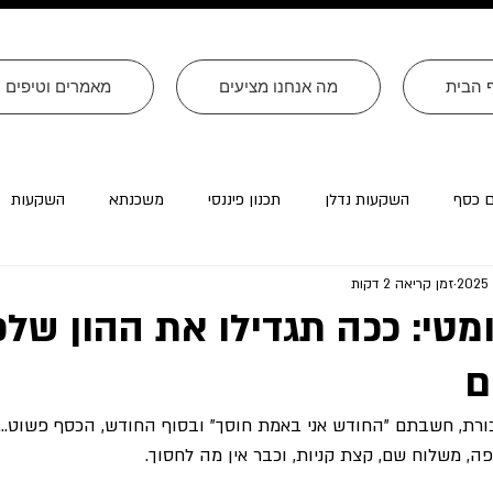
 הבית
מה אנחנו מציעים
מאמרים וטיפים
ם כסף
השקעות נדלן
תכנון פיננסי
משכנתא
השקעות
זמן קריאה 2 דקות
רה״ב
עסקים
צוואות
טורים שהתפרסמו ב׳עולם קטן׳
מטי: ככה תגדילו את ההון שלכ
ם
ת, חשבתם "החודש אני באמת חוסך" ובסוף החודש, הכסף פשוט...
ה, משלוח שם, קצת קניות, וכבר אין מה לחסוך.