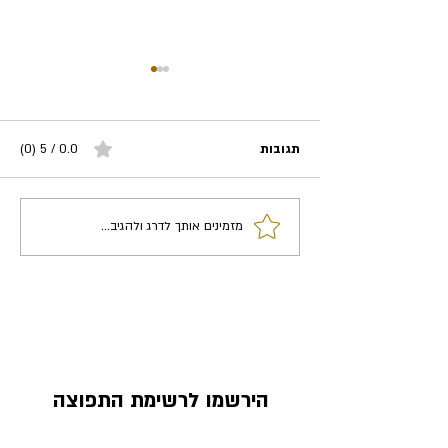
תגובות
0.0 / 5 ‏(0)
מזמינים אותך לדרג ולהגיב...
כלים מעשיים לשיחה זוגית
מקרבת על כסף (חלק ב')
הירשמו לרשימת התפוצה
שלנו