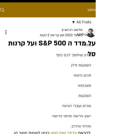
פוסט
All Posts
אלישב רבינוביץ
All Posts
5 ביולי 2022
זמן קריאה 2 דקות
על מדד ה S&P 500 ועל קרנות
פנסיה
סל
מידע שיחסוך לכם כסף
השקעות נדלן
תכנון פיננסי
משכנתא
השקעות
מורים ועובדי הוראה
ייעוץ פרישה ומיסוי פרישה
אזרחי ארה״ב
לקראת
 וובינר שוק ההון
 רצינו לעשות יישור קו 