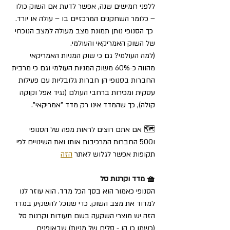
ללפני חמישים שנה, אפשר לדעת אם השוק כולו 
– כלומר השחקנים המרכזיים בו – עולה או יורד. 
 כך הסנופי נותן תמונת מצב מעולה למצב הנוכחי 
של השוק האמריקאי והעולמי. 
(למה העולמי? גם כי שוק המניות האמריקאי 
מהווה כ-60% משוק המניות העולמי וגם כי מרבית 
החברות בסנופי הן חברות גלובליות עם פעילות 
עסקית ומכירות ברחבי העולם (נגיד אפל וקוקה 
קולה), כך שהמדד אינו רק מדד "אמריקאי".
🗺️ אם אתם רוצים לראות מפה של הסנופי 
ו500 החברות המרכיבות אותו ואת השינויים לפי 
תקופות אפשר לגלוש לאתר 
הזה
🧺 מדד וקרנות סל
הסנופי כאמור הוא בסך הכל מדד. הוא עוזר לנו 
למדוד את מצב השוק. כדי שנוכל להשקיע במדד 
הזה יש מוצרי השקעה בשם תעודות וקרנות סל 
(כשמן כן הן - סלים של מניות) שבאופנים 