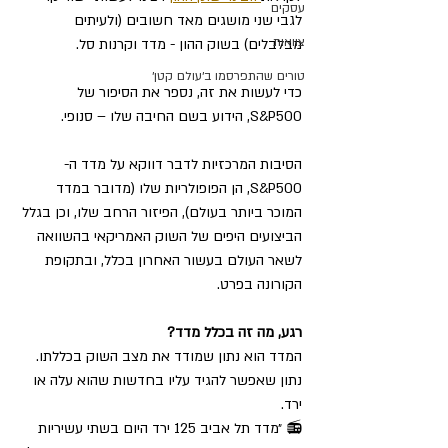
עסקים
לגבי שני מושגים מאד חשובים (ולעיתים 
צוואות
מבלבלים) בשוק ההון - מדד וקרנות סל. 
טורים שהתפרסמו ב׳עולם קטן׳
כדי לעשות את זה, נספר את הסיפור של 
S&P500, הידוע בשם החיבה שלו – סנופי. 
הסיבות המרכזיות לדבר דווקא על מדד ה-
S&P500, הן הפופולריות שלו (מדובר במדד 
המוכר ביותר בעולם), הפיזור הרחב שלו, וכן בגלל 
הביצועים היפים של השוק האמריקאי בהשוואה 
לשאר העולם בעשור האחרון בכלל, ובתקופת 
הקורונה בפרט. 
רגע, מה זה בכלל מדד?
המדד הוא נתון שמודד את מצב השוק בכללתו. 
נתון שאפשר להגיד עליו בחדשות שהוא עלה או 
ירד. 
📻 ״מדד תל אביב 125 ירד היום בשתי עשיריות 