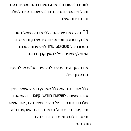
להורים לכסות הלוואות, ואינה דומה משפחה עם 
תשלומי משכנתא כבדים למי שכבר סיים לשלם 
וגר בדירה משלו. 
☝🏼ובכל זאת יש כמה כללי אצבע. שאלנו את 
אלחי, המתכנן הפיננסי הבכיר שלנו, והוא נקב 
בסכום של 
50,000 ש״ח 
למשפחה כסכום 
המומלץ שיהיה נזיל למעין קרן חירום. 
את הכסף הזה אפשר להשאיר בעו״ש או להפקיד 
בחיסכון נזיל. 
כלל אחר, גם הוא כלל אצבע, הוא להשאיר זמין 
סכום ששווה ל
שלשה חודשי קיום
 – ההוצאות 
שלכם בחודש, כפול שלש. שימו בצד, את השאר 
תשקיעו, ובעזרת ה׳ תראו ברכה בהשקעות ולא 
תצטרכו להשתמש בסכום שבצד.
תכנון פיננסי