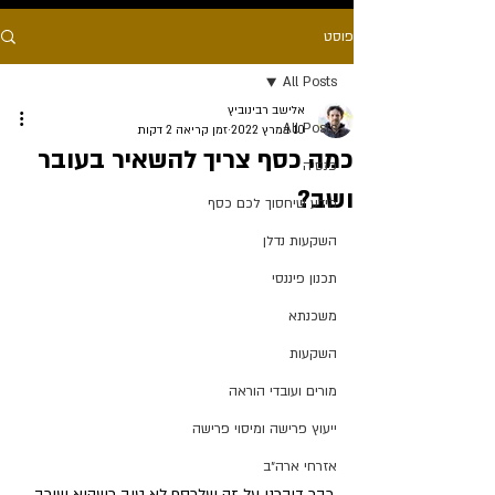
פוסט
All Posts
אלישב רבינוביץ
All Posts
10 במרץ 2022
זמן קריאה 2 דקות
כמה כסף צריך להשאיר בעובר
פנסיה
ושב?
מידע שיחסוך לכם כסף
השקעות נדלן
תכנון פיננסי
משכנתא
השקעות
מורים ועובדי הוראה
ייעוץ פרישה ומיסוי פרישה
אזרחי ארה״ב
כבר דיברנו על זה שלכסף לא טוב כשהוא שוכב 