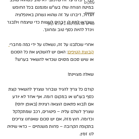
עסקים
במיטה הנוחה שלו בעו"ש ומנמנם בכל החופש 
צוואות
הגדול, דיברנו על זה שהוא נשחק באינפלציה 
ושכדאי לתת לו דברים לעשות כדי שיצמח ויתבגר 
טורים שהתפרסמו ב׳עולם קטן׳
ויגדל להיות כסף טוב ומחונך.  
אחרי שכתבנו על זה, נשאלנו על ידי כמה מחברי
קבוצת הטיפים
: האם יש להשקיע את כל הסכום 
או שיש סכום מסוים שכדאי להשאיר בעו״ש?
שאלה מצויינת!
קודם כל צריך להגיד שברור שצריך להשאיר קצת 
כסף בעו"ש או במקום דומה. אף אחד לא יודע 
אם תבוא פתאום הוצאה רצינית (באופן יחסי) 
שצריך לשלם עליה – פיטורים, רכב שמתקלקל 
וכדומה. חוץ מזה, אם יש סכום שאנחנו צריכים 
בתקופה הקרובה – פחות משנתיים – כדאי שיהיה 
לנו זמין.