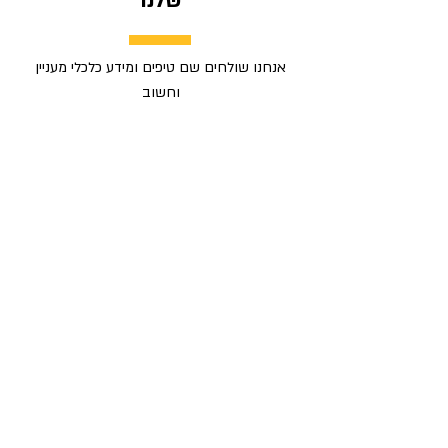
שלנו
אנחנו שולחים שם טיפים ומידע כלכלי מעניין
וחשוב
כתובת מייל
רשמו אותי
הצטרפו לקבוצות הטיפים שלנו
בווטסאפ:
טיפים כלכליים - קבוצה כללית