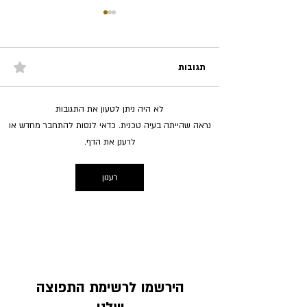
תגובות
לא היה ניתן לטעון את התגובות
מטי: ככה תגדילו את
חיסכון לכל ילד - נתונים ומידע
נראה שהייתה בעיה טכנית. כדאי לנסות להתחבר מחדש או
עדכניים
לרענן את הדף.
רענון
הירשמו לרשימת התפוצה