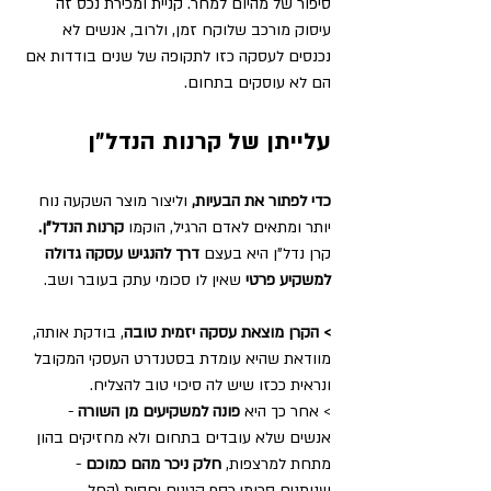
סיפור של מהיום למחר. קניית ומכירת נכס זה 
עיסוק מורכב שלוקח זמן, ולרוב, אנשים לא 
נכנסים לעסקה כזו לתקופה של שנים בודדות אם 
הם לא עוסקים בתחום.
עלייתן של קרנות הנדל״ן
כדי לפתור את הבעיות,
 וליצור מוצר השקעה נוח 
יותר ומתאים לאדם הרגיל, הוקמו
 קרנות הנדל"ן.
קרן נדל"ן היא בעצם 
דרך להנגיש עסקה גדולה 
למשקיע פרטי 
שאין לו סכומי עתק בעובר ושב.
> הקרן מוצאת עסקה יזמית טובה
, בודקת אותה, 
מוודאת שהיא עומדת בסטנדרט העסקי המקובל 
ונראית ככזו שיש לה סיכוי טוב להצליח.
> אחר כך היא 
פונה למשקיעים מן השורה
 - 
אנשים שלא עובדים בתחום ולא מחזיקים בהון 
מתחת למרצפות, 
חלק ניכר מהם כמוכם
 - 
שנותנים סכומי כסף קטנים יחסית (החל 