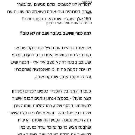
עסקים
לוטו היו לנו לפעמים. כולם מגיעים עם בערך 
אותם הסכומים ועם אותה השאלה: מה עושים עם 
צוואות
150 אלף שקלים שנמצאים בעובר ושב?
טורים שהתפרסמו ב׳עולם קטן׳
למה כסף שיושב בעובר ושב זה לא טוב?
אם אתם קוראים את המייל הזה בקביעות אז 
קודם כל תודה, ושנית, אתם כבר יודעים שכסף 
ששוכב בבנק זה לא מצב אידיאלי - הכסף שיש 
לנו יכול לקנות פחות, כי האינפלציה (שהסברנו 
עליה במקום אחר) שוחקת אותו.
פעם היה מקובל להפקיד כספים לפק״מ (פיקדון 
קצר מועד) - בפק״מ אנחנו נותנים לבנק אישור 
להשתמש בכסף שלנו, כמו להלוות אותו לשכן 
שלנו בריבית גבוהה - והוא משלם לנו על האישור 
הזה ריבית נמוכה. העניין הוא שכיום, הריבית 
שהבנק מציע כל כך נמוכה שזה כמעט כמו 
להשאיר את הכסף בעובר ושב. כאמור - לא 