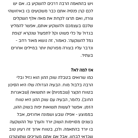
ויש בהתאמה הרבה דרכים להשקיע בו. אם יש 
לכם קרן פנסיה אתם כבר משקיעים בו באיזושהי 
צורה, ואם תרצו לקחת את מאה אלף השקלים 
שלכם בעצמכם ולהשקיע אותם, אפשר להמליץ 
בגדול על כלי פשוט וקל לתפעול שנקרא ׳קופת 
גמל להשקעה׳. כאמור, זה נושא מאוד רחב - 
ונדבר עליו בצורה מפורטת יותר במיילים אחרים 
בעתיד.
אז למה לא?
כמו שרואים בטבלה שוק ההון הוא נזיל ובלי 
הרבה בלבול מוח. הבעיה הגדולה שלו היא הסיכון 
בטווח הקצר (שבמניות) או התשואה (שבאגרות 
החוב). כלומר, הבעיה עם שוק ההון היא טווח 
הזמן. אפשר לעשות תשואות יפות בשוק ההון, 
בממוצע - אפילו שבע ושמונה אחוזים, אבל 
בשנים מסויימות השוק יורד והערך של ההשקעה 
בו יורד בהתאמה. ולכן, בטווח ארוך זה רעיון טוב 
שכדאי לבחון, אבל אם אתם מעריכים שתצטרכו 