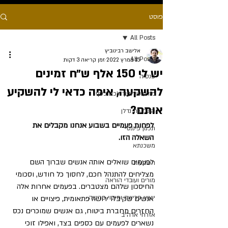
פוסט
All Posts
אלישב רבינוביץ
All Posts
15 במרץ 2022
זמן קריאה 3 דקות
יש לי 150 אלף ש״ח זמינים
פנסיה
להשקעה, איפה כדאי לי להשקיע
מידע שיחסוך לכם כסף
אותם?
השקעות נדלן
לפחות פעמיים בשבוע אנחנו מקבלים את 
תכנון פיננסי
השאלה הזו.
משכנתא
לפעמים שואלים אותה אנשים שברוך השם 
השקעות
מצליחים להתנהל חכם, לחסוך כל חודש, וסכומי 
מורים ועובדי הוראה
החיסכון שלהם מצטברים. בפעמים אחרות אלה 
ייעוץ פרישה ומיסוי פרישה
אנשים שקיבלו ירושה פתאומית, פיצויים או 
החזרים מחברת ביטוח, גם אנשים שמוכרים נכס 
אזרחי ארה״ב
נשארים לפעמים עם כספים בצד, ואפילו זוכי 