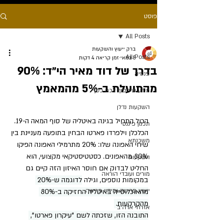
פוסט
All Posts
ברק ייעוץ והשקעות
All Posts
8 במאי
זמן קריאה 4 דקות
בדרך של דוד מאיר הי״ד: 90%
פנסיה
מהתועלת ב-5% מהמאמץ
מידע שיחסוך לכם כסף
השקעות נדלן
הכול התחיל בגינה באיטליה של סוף המאה ה-19. 
תכנון פיננסי
הכלכלן וילפרדו פארטו הבחין בתופעה מעניינת בין 
משכנתא
שיחי האפונה שלו: 20% מתרמילי האפונה הפיקו 
80% מהאפונים. כסטטיסטיקאי מקצועי, הוא 
השקעות
החליט לבדוק אם חוסר האיזון הזה קיים גם 
מורים ועובדי הוראה
במקומות נוספים, וגילה 
לדוגמה ש-20% 
ייעוץ פרישה ומיסוי פרישה
מהאוכלוסייה באיטליה החזיקה ב-80% 
מהקרקעות. 
אזרחי ארה״ב
התובנה הזו, שזכתה לשם "עיקרון פארטו", 