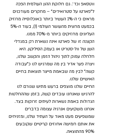
ווטסאפ וכד׳. גם חלוקת ההון העולמית הפכה 
ל"פארטו על סטרואידים" – מחקרים מעודכנים 
מראים כי ה-1% העשיר ביותר באוכלוסייה מחזיק 
בכמעט מחצית מהעושר העולמי (!), בעוד ה-5% 
העליונים מחזיקים ביותר מ-70% ממנו.
הקצנה זו של פארטו אינה נשארת רק במגדלי 
השן של וול-סטריט או בעמק הסיליקון. היא 
חלחלה עמוק לתוך ניהול הזמן והקשב שלנו, 
ויצרה פער אדיר בין מה שמרגיש לנו כ"עבודה 
קשה" לבין מה שבאמת מייצר תוצאות בחיים 
האישיים שלנו.
החיים שלנו מוצפים ברעש מתיש שגורם לנו 
להרגיש שאנחנו עובדים קשה, בזמן שההחלטות 
הגדולות באמת נשארות לעיתים זרוקות בצד. 
אנחנו משקיעים אנרגיה עצומה בדברים 
שמשפיעים מעט מאוד על העתיד שלנו, ומזניחים 
את אותם חמישה אחוזים קריטיים שקובעים 
90% מהתוצאה.