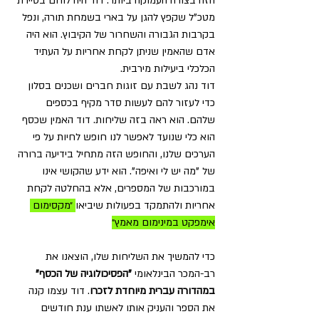
הזה בצורה העמוקה ביותר. דוד היה לוחם בסיירת 
מטכ"ל שקפץ להגן על בארי בשמחת תורה, ונפל 
בקרבות הגבורה והשחרור של הקיבוץ. הוא היה 
אדם שהאמין שניתן לקחת אחריות על העתיד 
הכלכלי ביעילות מירבית. 
דוד נהג לשבת עם זוגות חברים ושכנים בסלון 
כדי לעזור להם לעשות סדר מקיף בכספים 
שלהם. הוא ראה בזה שליחות. דוד האמין שכסף 
הוא כלי שנועד לאפשר לנו חופש לחיות על פי 
הערכים שלנו, והחופש הזה מתחיל בידיעה ברורה 
של "מה יש לי ואיפה". הוא ידע שהקושי אינו 
במורכבות של המספרים, אלא בהחלטה לקחת 
אחריות ולהתמקד בפעולות שיביאו
 ״מקסימום 
אימפקט במינימום מאמץ״
כדי להמשיך את השליחות שלו, הוצאנו את 
רב-המכר הבינלאומי 
"הפסיכולוגיה של הכסף" 
במהדורה עברית מיוחדת לזכרו
. דוד עצמו קנה 
את הספר והעניק אותו לאשתו ענת חודשים 