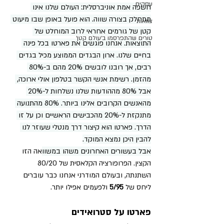
עסקים
חשפה אמת אוניברסלית: העולם שלנו אינו 
מתחלק בצורה שווה. הוא פועל באופן שבו מיעוט 
צוואות
קטן של גורמים אחראי לרוב המוחלט של 
טורים שהתפרסמו ב׳עולם קטן׳
התוצאות. אנחנו פוגשים את פארטו בכל פינה 
בחיים שלנו. ארון הבגדים הממוצע מכיל בגדים 
רבים, אך רובנו לובשים 20% מהם ב-80% 
מהזמן. רשימת אנשי הקשר בטלפון אולי ארוכה, 
אבל 80% מההודעות שלנו נשלחות ל-20% 
מהאנשים הקרובים אלינו ביותר. 80% מהתנועה 
מתנקזת ל-20% מהכבישים הראשיים וכן על זו 
הדרך. פארטו הוא קיצור דרך מנטלי שעוזר לנו 
להבין היכן נמצא המוקד.
אבל בעשורים האחרונים משהו במשוו
אה הזו 
הקצין. הפרופורציה הקלאסית של 80/20 
השתנתה, ובעולם המודרני אנחנו כבר עוברים 
ליחס של 
5/95 
ולפעמים אפילו יותר. 
פארטו על סטרואידים