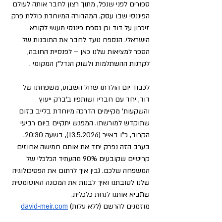
ספורים לפני שנפל, מתוך רצון לחבר אותה לעולם 
הפיננסי שבו עסק. המהדורה המיוחדת כוללת פרק 
זיכרון על דוד וכן נספח פיננסי מעשי לקורא 
הישראלי. הנספח נועד לחבר את התובנות של 
הספר למציאות שלנו כאן – לפנסיית החובה, 
לקרנות ההשתלמות ולשוק הנדל"ן המקומי .
לכבוד יום הולדתו שחל השבוע, משפחתו של 
דוד, יחד עם חבריו ושותפיו ב'ברק ייעוץ 
והשקעות' מקיימים הדרכה מיוחדת בלייב בזום 
שתוקדש למורשתו. המפגש יתקיים ביום רביעי 
הקרוב, כ"ו באייר (13.5.2026), בשעה 20:30. 
בערב הזה נפרק יחד את אותם חמישה אחוזים 
קריטיים שקובעים 90% מהעתיד הכלכלי של 
המשפחה שלכם. נבין איך לרתום את הפסיכולוגיה 
שלנו לטובתנו ואיך לבנות את המכונה האוטומטית 
שתביא אותנו לנחת כלכלית.
מוזמנים להרשם (ללא עלות) 
david-meir.com