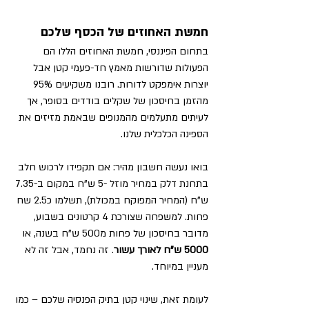
חמשת האחוזים של הכסף שלכם 
בתחום הפיננסי, חמשת האחוזים הללו הם 
הפעולות שדורשות מאמץ חד-פעמי קטן אבל 
יוצרות אימפקט לדורות. רובנו משקיעים 95% 
מהזמן בחיסכון של שקלים בודדים בסופר, אך 
לעיתים מתעלמים מהמנופים שבאמת מזיזים את 
הספינה הכלכלית שלנו.
בואו נעשה חשבון מהיר: אם תקפידו לרכוש חלב 
בתחנת דלק במחיר מוזל -5 ש"ח במ
ק
ום ב-7.35 
ש"ח (ה
מחיר 
המפוקח במכולת), תשלמו כ2.5 שח 
פחות. למשפחה שצורכת 4 קרטונים בשבוע, 
מדובר בחיסכון של פחות מ500 ש"ח בשנה, או 
5000 ש"ח לאורך עשור
. זה נחמד, אבל זה לא 
מעניין במיוחד. 
לעומת זאת, שינוי קטן בתיק הפנסיה שלכם – כמו 