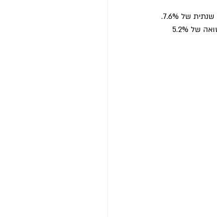
אבל אם היינו מחמיצים את 10 הימים הטובים ביותר? הסכום היה יורד ל-35,966$ עם תשואה של 5.2% 