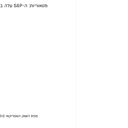
מטאוריות: ה-S&P עלה בכ-9.5%, הנאסד"ק בכ-12% והראסל בכ-8%. 
מפת השוק האמריקאי (הs&p500) והתשואות שנרשמו ב9/4/25. אחד מימי המסחר המוצלחים ביותר בהיסטוריה. מקור: tradingview