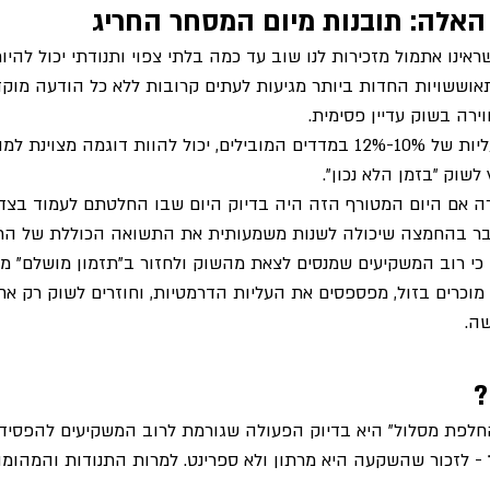
אלה: תובנות מיום המסחר החריג
אינו אתמול מזכירות לנו שוב עד כמה בלתי צפוי ותנודתי יכול להיו
ששויות החדות ביותר מגיעות לעתים קרובות ללא כל הודעה מוקד
ירה בשוק עדיין פסימית.
יום המסחר האחרון, עם עליות של 10%-12% במדדים המובילים, יכול להוות דוגמה מצו
שוק "בזמן הלא נכון".
ה אם היום המטורף הזה היה בדיוק היום שבו החלטתם לעמוד בצד 
דובר בהחמצה שיכולה לשנות משמעותית את התשואה הכוללת של הת
כי רוב המשקיעים שמנסים לצאת מהשוק ולחזור ב"תזמון מושלם" מ
מוכרים בזול, מפספסים את העליות הדרמטיות, וחוזרים לשוק רק אח
ה.
?
החלפת מסלול" היא בדיוק הפעולה שגורמת לרוב המשקיעים להפסיד.
 - לזכור שהשקעה היא מרתון ולא ספרינט. למרות התנודות והמהומה