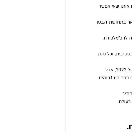
. כולם הזהירו אותו שאי אפשר 
חגג, והתפאר בתחושת הבטן 
 לו כ"מלכודת 
סיבית, וכל נתון 
לאחרונה, כשהתיישב אצלנו לייעוץ, גילה יוסי את האמת הכואבת: הוא אמנם חסך את הירידות של 2022, אבל 
בר היו גבוהים 
תי."
 בעולם 
.