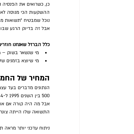
ההשקעות הכי מנוסה לא ח
נוכל שמבטיח "תשואות מובטחות" או "מערכת עם 90% הצ
אבל זה בדיוק הרגע שבו 
כלל הברזל שאנחנו חוזרי
מי שנשאר בשוק – מר
מי שיוצא בזמנים של
המחיר של החמצ
500 בין השנים 1995 ל-2014, הוא היה מקבל תשואה שנתית ממוצעת של 9.85%.
אבל מה היה קורה אם או
התשואה שלו הייתה צונחת ל-6.1% 
ניתוח עדכני יותר מראה ת