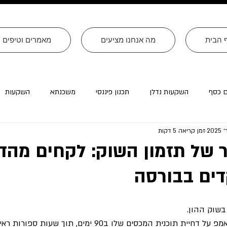
 הבית
מה אנחנו מציעים
מאמרים וטיפים
ם כסף
השקעות נדלן
תכנון פיננסי
משכנתא
השקעות
זמן קריאה 5 דקות
רה״ב
עסקים
צוואות
טורים שהתפרסמו ב׳עולם קטן׳
 של תזמון השוק: לקחים מהד
ים בבורסה
 בשוק ההון. 
בעקבות ההודעה של טראמפ על דחיית תוכנית המכסים שלו ב90 ימים, תוך שעות