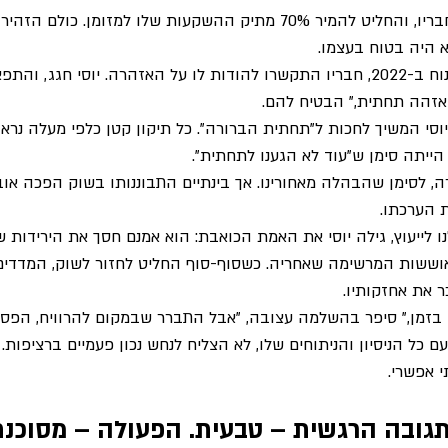
"אני מזהה בועה," אמר לחבריו, והחליט להמיר 70% מתיק ההשקעות שלו למזומן
 היה בטוח בעצמו.
כשהשווקים אכן החלו לצנוח ב-2022, חבריו התקשרו להודות לו על האזהרה. יוסי 
אזהה תחתית," הבטיח להם.
וסי המשיך לחכות ל"תחתית הברורה". כל תיקון קטן כלפי מעלה נראה
 הייתה סימן ש"עוד לא הגענו לתחתית".
 לסימן שהבהלה מאחורינו. אך בינתיים התבוננותו בשוק הפכה אובס
 הערכתו.
ששות המרשימה שאחריה. כשסוף-סוף החליט לחזור לשוק, המדדים כ
י בזמן," סיפר בהשלמה עצובה, "אבל התברר שבמקום להרוויח, הפסד
 עם כל הניסיון והניתוחים שלו, לא הצליח לנחש נכון פעמיים ברציפות.
 אפשרי.
גובה הרגשית – טבעית. הפעולה – מסוכנת