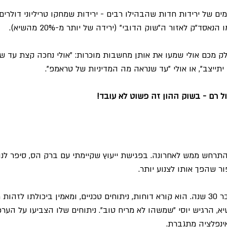
מים של ירידות חדות שהבהילו רבים - ירידות שמחקו טריליוני דולרים
אסד"ק לאזור ה"שוק הדובי" (ירידה של יותר מ-20% מהשיא).
לק מכם אולי שמעו את אותן מחשבות מוכרות: "אולי נחכה קצת עד שהי
תייצב", או אולי "עד שנראה מה המדיניות של טראמפ".
ול רם - בשוק ההון זה פשוט לא עובד!
שהתרחש ממש לאחרונה. בפגישת ייעוץ שקיימתי עם
ברק
הס, סיפר לנו
פור שהפך אותו לצנוע יותר.
יוסי עוקב אחרי שווקים כבר 30 שנה. הוא קורא דוחות, ניתוחים טכניים, ומאמין ביכולתו ל
בשיא, הרגיש יוסי "שמשהו לא מריח טוב". ניתוחים שלו הצביעו על הערכ
אינפלציה מתגברת.