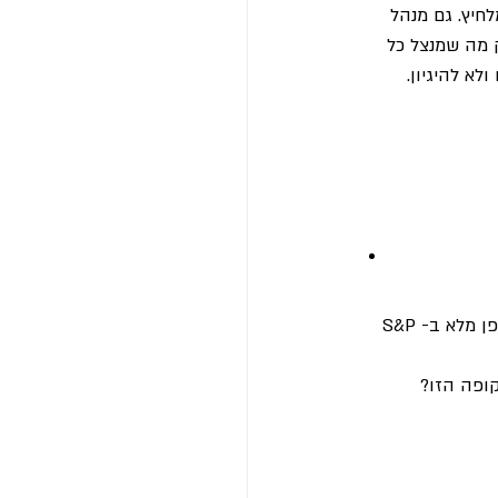
– זה מלחיץ. גם מנהל 
 מה שמנצל כל 
הנתונים מדברים בעד עצמם: מחקר של JP Morgan הראה שאם משקיע היה נשאר מושקע באופן מלא ב-S&P 
ופה הזו? 