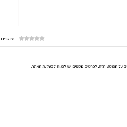
דירוג של 0 מתוך 5 כוכבים
אין עדיין די
יב על הפוסט הזה. לפרטים נוספים יש לפנות לבעל/ת האתר.
המספר
איך מדברים על כסף בזוגיות (חלק
א')