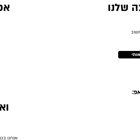
 שלנו
אפ
חשוב
ב
ותי
פ:
וא
אנחנו בכתובת: אבא אב