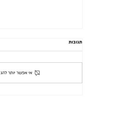
תגובות
אי אפשר יותר להג
כלים מעשיים לשיחה זוגית מקרבת
על כסף (חלק ב')