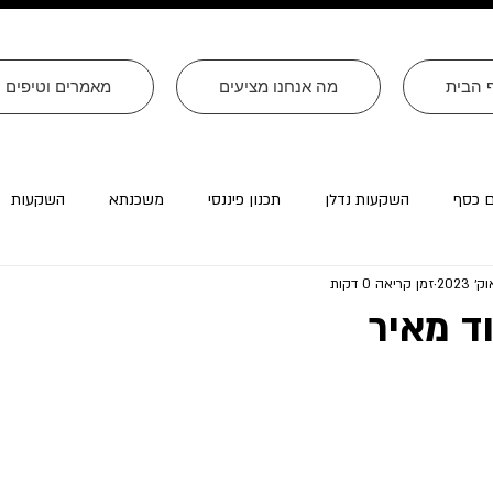
 הבית
מה אנחנו מציעים
מאמרים וטיפים
ם כסף
השקעות נדלן
תכנון פיננסי
משכנתא
השקעות
זמן קריאה 0 דקות
רה״ב
עסקים
צוואות
טורים שהתפרסמו ב׳עולם קטן׳
ד מאיר