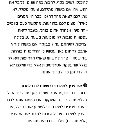
להיכנס, לשים כסף, לחכות כמה שנים ולקבל את 
התשואה. אם מישהו מתלהם, צועק, מקלל, לא 
נותן לכם לצאת מהחדר (כן, כבר היו מקרים 
כאלה), מציק לכם בהודעות, מתקשר פעם ביומיים 
- זה סימן אזהרה אדום בוהק. מעבר לזאת, 
עסקאות טובות לא מופיעות בשעה 10 בלילה 
וצריכות להיחתם עד 7 בבוקר. אם מישהו לוחץ 
אתכם לחתום כאן ועכשיו כי ההזדמנות בורחת 
עוד שניה – צריך לחשוש שאולי הדחיפות היא לא 
בגלל שהעסקה אטרקטיבית אלא כדי שלכם לא 
יהיה די זמן כדי לבדוק אותה.
🛑 אם צריך לשלם כדי שיתנו לכם למכור
ברור שבהשקעות אתם שמים כסף משלכם, אבל 
זה לא תשלום - זו השקעה. אם מישהו אומר לכם 
שאתם צריכים לשלם כדי לשמוע אותו בכלל, או 
שצריך לשלם בשביל הזכות למכור את המוצרים 
(הלא־מוכרים) שלו - זו כנראה תרמית.