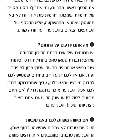
הרווח בא? מה החלק שלכם ברווח? מי מקבל 
את הכסף ראשון מהרווח, ומי אחרון? בסוג מסוים 
של תרמיות, שמכונה 'תרמית פונזי', הרווח לא בא 
מהעסק עצמו או מההשקעה, אלא מהכסף של 
השותפים הבאים בהשקעה - עד שזה קורס.
🛑 מה אתם יודעים על התחום?
יש תחומים שידועים ברמת הסיכון הגבוהה 
שלהם: חברות סטארטאפ בתחילת דרכן, פיתוח 
ציוד רפואי או תרופה חדשה, עסקי מזון למיניהם 
ועוד. אם אין לכם רקע רחב בתחום שמסייע לכם 
לבדוק מי רציני ומי שרלטן, עדיף שתתרחקו. בחרו 
לכם אפיק השקעה מוכר כדוגמת נדל"ן (אם אתם 
מכוונים לסולידי) או שוק ההון (אם אתם רוצים 
קצת יותר סיכון) והשקיעו בו.
🛑 אם מישהו משווק לכם באגרסיביות
השקעות טובות לא צריכות שמישהו ידחוף אותן. 
הן השקעות טובות, וכשמבינים אותן רוצים פשוט 