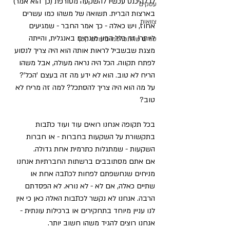
לו להיכנס עכשיו להשקעה מטורפת (כך הוא אמר) 
עסקים
בארצות הברית. תשואה של משהו כמו עשרים 
צוואות
אחוז, ויש כאלה - כך אמר החבר - שמגיעים 
ליותר! זה כלל המון מונחים באנגלית, והייתה 
טורים שהתפרסמו ב׳עולם קטן׳
מצגת שבשביל לראות אותה הוא היה צריך לנסוע 
לפתח תקווה. הכל היה נראה מעולה, אבל משהו 
הריח לא טוב. הוא לא ידע מה זה בעצם 'הכל'? 
על מה הוא היה צריך להסתכל? למה זה מריח לא 
טוב?
בכל תקופה אנחנו רואים עוד ועוד כתבות 
בתקשורת על השקעות בחברות - או חברות 
השקעות - שמתגלות כתרמית אחת גדולה.
אם אתם מסתובבים ברשתות החברתיות אנחנו 
מניחים שנחשפתם לפחות לכתבה אחת או 
שתיים כאלה, אם לא - לא נורא. לא הפסדתם 
הרבה. אנחנו לא נקשר לכתבות האלה כאן כי אין 
לנו עניין מיוחד בתחקירים או ברכילות עונתית - 
אנחנו רוצים להגיד משהו חשוב יותר.