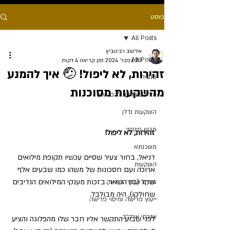
פוסט
All Posts
אלישב רבינוביץ
All Posts
20 בפבר׳ 2024
זמן קריאה 4 דקות
זהירות, לא ליפול! 🤕 איך להמנע
פנסיה
מהשקעות מסוכנות
מידע שיחסוך לכם כסף
השקעות נדלן
תכנון פיננסי
זהירות, לא ליפול! 
משכנתא
דניאל, בחור צעיר שסיים עכשיו תקופת מילואים 
השקעות
ארוכה ועם חסכונות של משהו כמו שבעים אלף 
שקל (בין השאר, בזכות מענקי המילואים הנדיבים 
מורים ועובדי הוראה
שחולקו), היה מבולבל.
ייעוץ פרישה ומיסוי פרישה
אזרחי ארה״ב
לפני שבוע התקשר אליו חבר שלו מהפלוגה והציע 