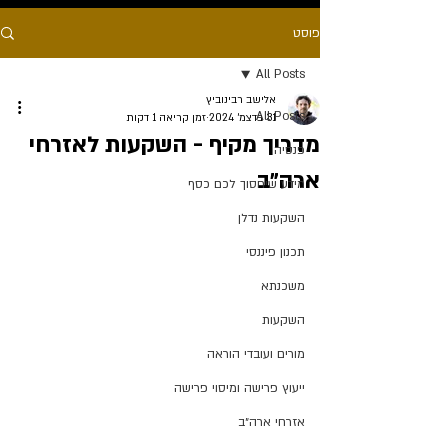
פוסט
All Posts
אלישב רבינוביץ
All Posts
31 בדצמ׳ 2024
זמן קריאה 1 דקות
מדריך מקיף - השקעות לאזרחי
פנסיה
ארה״ב
מידע שיחסוך לכם כסף
השקעות נדלן
תכנון פיננסי
משכנתא
השקעות
מורים ועובדי הוראה
ייעוץ פרישה ומיסוי פרישה
אזרחי ארה״ב