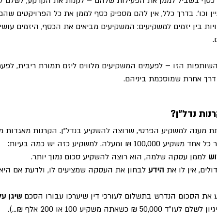
ה כסף בשביל לממן את הפעילות שלהם – לקנות את הקרקע, לשלם ליו
יין וכו'. בדרך כלל, אין להם מספיק כסף לממן את כל הפרויקטים שהם 
יות בין יזמים למשקיעים: המשקיעים מביאים את הכסף, היזמים עושי
.
 השותפות הזו – לפעמים המשקיעים מלווים ליזם תמורת ריבית, לפע
 דרך אחרת שמוסכמת ביניהם.
נות נדל"ן?
לתת מענה למשקיע הפרטי, שרוצה להשקיע בנדל"ן. הקרנות מאגדות מ
ומעלה. למשקיע כזה יש כמה בעיות:
וש
 לממן עסקה שלמה, הוא רוצה להשקיע סכום נמוך יותר.
לים, אין לו את 
הידע
 לבחון את העסקה שמציעים לו, ולדעת אם היא 
 את הסכום הנדרש בתשלום לעורכי דין שיערכו עבורו הסכם 
שיגן ע
 ₪ כשאתה משקיע 100 או 200 אלף ₪…).