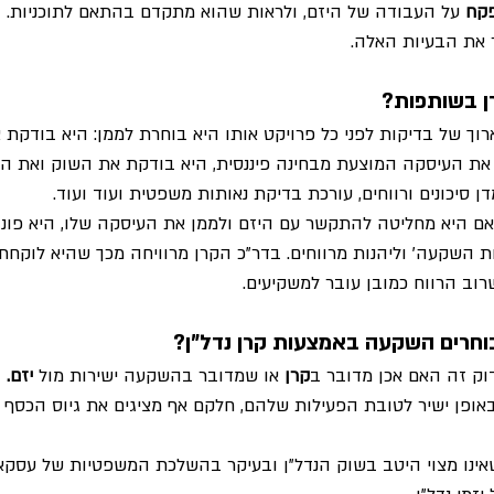
קח
 על העבודה של היזם, ולראות שהוא מתקדם בהתאם לתוכניות.
 את הבעיות האלה.
ן בשותפות?
ך של בדיקות לפני כל פרויקט אותו היא בוחרת לממן: היא בודקת א
את העיסקה המוצעת מבחינה פיננסית, היא בודקת את השוק ואת האי
 סיכונים ורווחים, עורכת בדיקת נאותות משפטית ועוד ועוד.
אם היא מחליטה להתקשר עם היזם ולממן את העיסקה שלו, היא פונ
ת השקעה' וליהנות מרווחים. בדר"כ הקרן מרוויחה מכך שהיא לוקחת
וב הרווח כמובן עובר למשקיעים.
חרים השקעה באמצעות קרן נדל"ן?
וק זה האם אכן מדובר ב
קרן
 או שמדובר בהשקעה ישירות מול 
יזם.
באופן ישיר לטובת הפעילות שלהם, חלקם אף מציגים את גיוס הכסף 
שאינו מצוי היטב בשוק הנדל"ן ובעיקר בהשלכת המשפטיות של עסקא