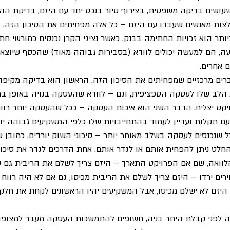
ן שעושים בדיקה משפטית, בצירוף סיור בנכס יחד עם היזם, בדיקת הה
ות מאנשים שעבדו עם היזם – כל אלה מפחיתים את הסיכון הזה. ב
יותר הוא זכויות החתימה בבנק. כאשר נציגי הקרן נכנסים כמורשי חת
, הם למעשה יכולים לוודא (בסבירות גבוהה מאוד) שהכסף שיוצא 
 אחרים.
ש 2 דברים מרכזיים שמפחיתים את הסיכון הזה. הראשון הוא בדיקה מקיפה
 הלב שלו לעסקה הספציפית, וגם – לוודא שהעסקה בנויה באופן ברי
יקט יצליח. הדבר השני הוא איכות העסקה – ככל שהעסקה יותר רווחי
 תקלות ועדיין לעמוד בהתחייבויות שלו כלפי המשקיעים גבוהה יות
כל שנכנסים לעסקה בשלב מאוחר יותר – סיכוני השוק יורדים. כמובן ש
חלט ניתן להפחית אותם או לגדר אותם. אחת הדרכים לגדר את סיכונ
וואה, שם אם הפרויקט התארך – היזם צריך לשלם את הריבית גם 
ירים ירדו – היזם צריך לשלם את הריבית מכיסו, גם אם לא היה רווח 
היזם לא ישלם מכיסו, אבל המשקיעים יהיו הראשונים לקחת את חלקם
קה לפני קבלת היתר בניה, חשופים להתמשכות העסקה מעבר למצופ