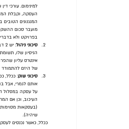
למינימום. עורכי די
העסקה, וקבלת המלצ
המנגנונים הטובים ב
מועבר סכום ההשקעה
בפרויקט ולא בדברים
סיכוני ניהול
: י
הניסיון שלו, תשומת
אינטרס עליון שהפרו
של היזם להתמודד עם
סיכוני שוק
: ככלל, כ
אותם לגמרי, אבל בה
על עסקה במסלול הל
העיכוב, וכן אם המח
(בעסקאות מסוימות 
שיהיה).
ככלל, כאשר נכנסים לעס