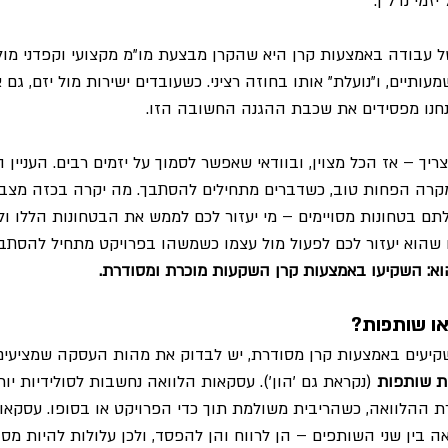
זמי נדל"ן.
ל עבודה באמצעות קרן היא שהקרן מבצעת מו"מ מקצועי וקפדני מול 
תיים, ו"נועלת" אותו בחוזה רציני. כשעובדים ישירות מול יזם, גם א
 אנחנו מפסידים את שכבת ההגנה החשובה הזו.
צריך – אז הכל מצוין, ובוודאי שאפשר לסמוך על יזמים רבים. העניין
קרה הפחות טוב, כשדברים מתחילים להסתבך. מה יקרה בכזה מצב? 
תם בטחונות מסויימים – מי יעזור לכם לממש את הבטחונות הללו ולפ
 שהוא יעזור לכם לפעול מול עצמו כשמשהו בפרויקט מתחיל להסתב
וא: השקיעו באמצעות קרן השקעות מוכרת ומסודרת.
ו שותפות?
שקיעים באמצעות קרן מסודרת, יש לבדוק את מהות העסקה שמציעים 
ת שותפות
 (נקראת גם 'הון'). עסקאות הלוואה נחשבות לסולידיות יות
 ההלוואה, כשהריבית משולמת תוך כדי הפרויקט או בסופו. עסקאו
 בין שני השותפים – הן לרווח והן להפסד, ולכן עלולות להיות מסוכ