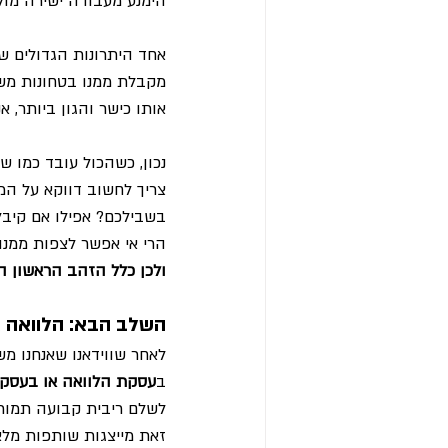
הימנע מעבודה ישירה מול י
אחד היתרונות הגדולים ש
מקבלת ממנו בטחונות משמעו
אותו כישר והגון ביותר,
נכון, כשהכול עובד כמו ש
צריך לחשוב דווקא על המ
בשבילכם? אפילו אם קיבל
הרי אי אפשר לצפות ממנו
ולכן כלל הזהב הראשון ה
השלב הבא: הלוואה א
לאחר שווידאנו שאנחנו מ
ב
עסקת הלוואה או בעסק
לשלם ריבית קבועה תמורת
זאת מייצגות שותפות מלאה