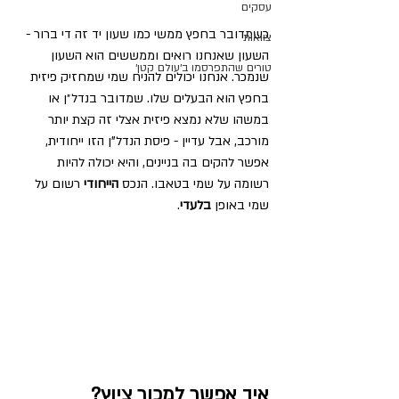
עסקים
כשמדובר בחפץ ממשי כמו שעון יד זה די ברור - 
צוואות
השעון שאנחנו רואים וממששים הוא השעון 
טורים שהתפרסמו ב׳עולם קטן׳
שנמכר. אנחנו יכולים להניח שמי שמחזיק פיזית 
בחפץ הוא הבעלים שלו. שמדובר בנדל״ן או 
במשהו שלא נמצא פיזית אצלי זה קצת יותר 
מורכב, אבל עדיין - פיסת הנדל"ן הזו ייחודית, 
אפשר להקים בה בניינים, והיא יכולה להיות 
רשומה על שמי בטאבו. הנכס 
הייחודי
 רשום על 
שמי באופן 
בלעדי
.
איך אפשר למכור ציוץ?