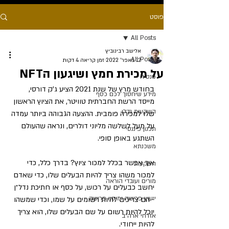
פוסט
All Posts
אלישב רבינוביץ
All Posts
12 באפר׳ 2022
זמן קריאה 4 דקות
על מכירת חמץ ושיגעון הNFT
פנסיה
בחודש מרץ של שנת 2021 הציע ג'ק דורסי, 
מידע שיחסוך לכם כסף
מייסד הרשת החברתית טוויטר, את הציוץ הראשון 
השקעות נדלן
שלו למכירה פומבית. ההצעה הגבוהה ביותר עמדה 
על מעל לשלשה מליוני דולרים, ונראה שהעולם 
תכנון פיננסי
השתגע באופן סופי.
משכנתא
איך אפשר בכלל למכור ציוץ? בדרך כלל, כדי 
השקעות
למכור משהו צריך להיות הבעלים שלו, כדי שאדם 
מורים ועובדי הוראה
יחשב כבעלים על רכוש, על כסף או חתיכת נדל״ן 
ייעוץ פרישה ומיסוי פרישה
- הם צריכים להיות רשומים על שמו, וכדי שמשהו 
יוכל להיות רשום על שם הבעלים שלו, הוא צריך 
אזרחי ארה״ב
להיות ייחודי.