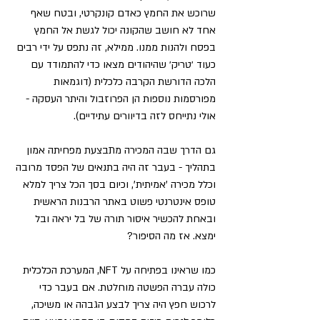
שרוכש את החמץ כאדם קונקרטי, ובטח שאף 
אחד לא חושב שהקונה יכול לגשת אל החמץ 
בפסח ולהנות ממנו. ממילא, זה נתפס על ידי רבים 
כעוד ׳טריק׳ שהיהודים מצאו כדי להתמודד עם 
הלכה הדורשת הקרבה כלכלית (דוגמאות 
מפורסמות נוספות הן הפרוזבול והיתר העסקה - 
אולי נתייחס לזה בדיוורים עתידיים).
גם הדרך שבה המכירה מתבצעת מפחיתה אמון 
בתהליך - בעבר זה היה בתנאים של הפסד מרובה 
וכלל מכירה 'אמיתית', וכיום בסך הכל צריך למלא 
טופס אינטרנטי פשוט באתר הרבנות הראשית 
ובאחת להכשיר איסור תורה של בל יראה ובל 
ימצא. אז מה הסיפור?
כמו שראינו בפתיחה על NFT, המערכת הכלכלית 
כולה עברה הפשטה מוחלטת. אם בעבר כדי 
לרכוש חפץ היה צריך לבצע הגבהה או משיכה, 