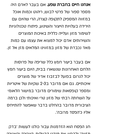
אנחנו חיים בחברת שפע.
 אם בעבר לאדם היה 
מספר ספור של פרטי לבוש, ריהוט וכמות אוכל 
במזווה המספיק לתקופה קצרה, הרי שהיום עם 
הירידה בעלויות הייצור והשינוע, פיתוח טכנולוגיות 
לשימור מזון ועלייה כללית באיכות המוצרים 
והשירותים אדם יכול למצוא את עצמו עם כמות 
מאד נכבדת של מזון במזווינו המלאים מזן אל זן.
אם בעבר ביעור חמץ כלל שריפה של פרוסות 
הלחם האחרונות שנשארו בבית, היום ביעור חמץ 
יכול לגרום בפועל לבזבוז אדיר של מוצרים 
איכותיים. גם אם מדובר ב2-3 שקיות של איטריות 
ומספר קופסאות שימורים מדובר במישור הלאומי 
על השחתה רבתי של מזון טרי ואיכותי ולכן ברמה 
הציבורית מדובר בהחלט בדבר שאפשר להתייחס 
אליו כ׳הפסד מרובה׳.
חג הפסח הוא הזדמנות עבור כולנו לעשות ׳בדק 
מזווה׳ ולבחון את מנהגי הבעלות, הצריכה והאגירה 