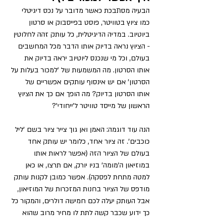
הבעיה מסתבכת כאשר מדובר על נכס דיגיטלי 
כמו ציוץ בטוויטר, פוסט בפייסבוק או סרטון 
ביוטיוב. במדיה הדיגיטלית, כל עותק זהה לחלוטין 
- הציוץ נראה בדיוק אותו הדבר מכל המחשבים 
בעולם, וכל מי שנכנס ליוטיוב יראה בדיוק את 
אותו הסרטון. מה המשמעות של 'למכור בעלות על 
הסרטון' אם יש אינסוף עותקים אפשריים של 
אותו הסרטון בדיוק? מה הופך אם כך את הציוץ 
הראשון של מייסד טוויטר ל'ייחודי'?
הנה עוד דוגמה: האמן ואן גוך צייר ציור בשם 'ליל 
כוכבים'. זה ציור אחד, כלומר יש עותק אחד 
בעולם של הציור הזה (אפשר לראות אותו 
במוזיאון ה'מומה' בניו יורק, אם תרצו, או כאן 
למטה מתחת לפסקה). אפשר כמובן לקנות עותק 
מודפס של הציור בחנות המזכרות של המוזיאון, 
אבל העותק יעלה לכם חמישה דולרים, והמקור כל 
כך ידוע שכבר קשה לתת לו מחיר מרוב שהוא 