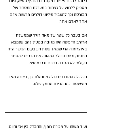
כלומר לנכוח פיזית במקום בו החפץ נמצא, היום 
מספיק ללחוץ על כפתור במערכת המסחר של 
הבורסה וכך להעביר מיליוני דולרים מרשות אדם 
אחד לאדם אחר.
אם בעבר כל שטר של מאה דולר שממשלת 
ארה״ב הדפיסה היה מגובה במטיל זהב שנמצא 
באוצרותיה הרי שמאז שנות השבעים הקשר הזה 
התנתק וכיום הדולר המהווה את הבסיס למסחר 
העולמי לא מגובה בשום נכס ממשי.
הכלכלה המודרנית כולה מתנהלת כך, בצורה מאד 
מופשטת, כמו מכירת החמץ שלנו.
ועוד משהו על מכירת חמץ, וההבדל בין אז והיום: 