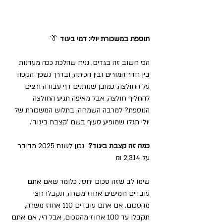
תוספת במשכורת יולי: דמי ביגוד 
👔
הכי חשוב זה בגדים. נניח שהלכת ככה מעדנות 
בין חדר המורים ובין הכיתה, ובדרך נשפך הקפה 
על החולצה. כמובן שנותנים דף עבודה ורצים 
להחליף חולצה, אבל מאיפה תגיע החולצה 
הנוספת? למרבה השמחה, בתלוש המשכורת של 
יולי תגלו שמופיע סעיף בשם 'קצבת ביגוד'. 
כמה זה קצבת ביגוד?  
נכון לשנת 2025 מדובר 
על 
2,314 ₪
שימו לב שזה סכום יחסי. כלומר שאם אתם 
עובדים חמישים אחוז משרה, תקבלו חצי 
מהסכום. אם אתם עובדים 110 אחוז משרה, 
תקבלו עד 100 אחוז מהסכום, אבל היי, אם אתם 