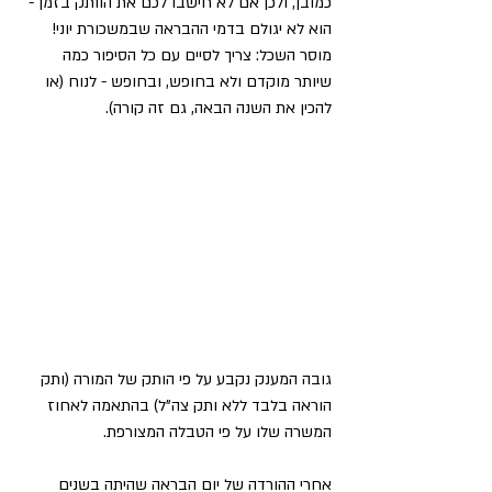
כמובן, ולכן אם לא חישבו לכם את הוותק בזמן - 
הוא לא יגולם בדמי ההבראה שבמשכורת יוני! 
מוסר השכל: צריך לסיים עם כל הסיפור כמה 
שיותר מוקדם ולא בחופש, ובחופש - לנוח (או 
להכין את השנה הבאה, גם זה קורה).
גובה המענק נקבע על פי הותק של המורה (ותק 
הוראה בלבד ללא ותק צה"ל) בהתאמה לאחוז 
המשרה שלו על פי הטבלה המצורפת.
אחרי ההורדה של יום הבראה שהיתה בשנים 