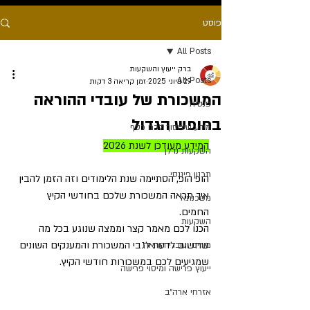
פוסט
All Posts
ברק ייעוץ והשקעות
All Posts
29 ביוני 2025
זמן קריאה 3 דקות
המשכורת של עובדי ההוראה
פנסיה
בחופש הגדול
מידע שיחסוך לכם כסף
המידע מעודכן לשנת 2026
השקעות נדלן
תכנון פיננסי
הופ הופ, הסתיימה שנת הלימודים וזה הזמן להבין 
איך תראה המשכורת שלכם בחודשי הקיץ 
משכנתא
החמים. 
השקעות
הכנו לכם מאמר קצר וממצה שנוגע בכל מה 
שחשוב לדעת לגבי המשכורת והמענקים השונים 
מורים ועובדי הוראה
שמגיעים לכם במשכורות חודשי הקיץ. 
ייעוץ פרישה ומיסוי פרישה
אזרחי ארה״ב