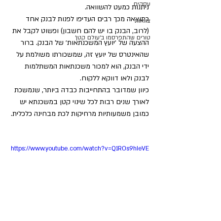
עסקים
ניתנות כמעט להשוואה. 
כתוצאה מכך רבים העדיפו לפנות לבנק אחד 
צוואות
(לרוב, הבנק בו יש להם חשבון) ופשוט לקבל את 
טורים שהתפרסמו ב׳עולם קטן׳
ההצעה של ׳יועץ המשכנתאות׳ של הבנק. ברור 
שהאינטרס של יועץ זה, שמשכורתו משולמת על 
ידי הבנק, הוא למכור משכנתאות המשתלמות 
לבנק ולאו דווקא ללקוח. 
כיוון שמדובר בהתחייבות כבדה ביותר, שנמשכת 
לאורך שנים רבות לכל שינוי קטן במשכנתא יש 
כמובן משמעותיות מרחיקות לכת מבחינה כלכלית. 
https://www.youtube.com/watch?v=Q1ROs9hIeVE