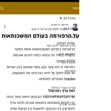
פוסט
All Posts
אלישב רבינוביץ
All Posts
1 בספט׳ 2022
זמן קריאה 2 דקות
על הרפורמה בעולם המשכנתאות
פנסיה
שלום לכולם, 
מידע שיחסוך לכם כסף
הרפורמה בתחום המשכנתאות אותה נסקור 
השקעות נדלן
בקצרה במייל זה נכנסה בסוף חודש אוגוסט 
2022 לתוקף. 
תכנון פיננסי
רפורמה זו היא צעד קטן נוסף שנוקט בנק ישראל 
משכנתא
על מנת להקל על חיינו כצרכנים של השקעות, 
הלוואות ומוצרים פיננסיים. 
השקעות
מורים ועובדי הוראה
למה צריך רפורמה?
ייעוץ פרישה ומיסוי פרישה
עד היום המציאות עבור הבנקים הייתה מאד נוחה. 
כדי לקחת משכנתא בתנאים טובים הלווה צריך 
אזרחי ארה״ב
להתרוצץ בין הבנקים ולהשוות בין הצעות שלא 