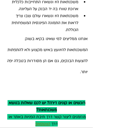
משכנתאות היו ונשארו התחייבות כלכלית 
ארוכת טווח בה יד הבנק על העליונה. 
משכנתאות היו ונשארו עולם שבו צריך 
לראות את התמונה הפיננסית המשפחתית 
הכוללת. 
אנחנו ממליצים למי שאינו בקיא בשוק 
המשכנתאות להיוועץ באיש מקצוע ולא להתפתות 
להצעות הבנקים, גם אם הן מסודרות בטבלה יפה 
יותר. 
רוכשים או קונים דירה? יש לכם שאלות בנושא 
משכנתאות?
מוזמנים ליצור קשר דרך תיבת הפניות באתר או 
דרך 
הווטסאפ