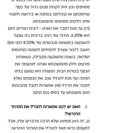
מסוימים נכון יהיה לקחת סכום גדול של כסף 
שחסכתם או קיבלתם במתנה או בירושה ולסגור 
איתו חלקים מסוימים מהמשכנתא.
(רק על מנת לסבר את האוזן - ריבית הפריים היום 
היא 6.25%. החזר של רכיב בריבית כזו שקול 
להשקעה בתשואה מובטחת של 8.33% לפני מס) 
חשוב לזכור שצריך להתייחס לתמונה הפיננסית 
המלאה. בשונה מהשקעה מקבילה, כשאנחנו 
פורעים חלק מהמשכנתא אנחנו ׳תוקעים׳ את 
הכסף בקירות הבית. הפעולה היא כמעט בלתי 
הפיכה ועל מנת להנזיל שוב את הכספים נאלץ 
למכור את הדירה (אין אפשרות לקבל מהבנקים 
היום משכנתא על בסיס נכס קיים) 
האם יש לכם אפשרות להגדיל את ההחזר 
החודשי?
כן, זה כיוון מפתיע שלא הרבה מדברים עליו, אבל 
לפעמים כדאי מאד להגדיל את ההחזר החודשי. 