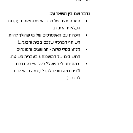
נדבר שם בין השאר על:
תמונת מצב של שוק המשכנתאות בעקבות 
העלאות הריבית.
היכרות עם האינטרסים של מי שהולך להיות 
השותף המרכזי שלכם בבית (הבנק...) 
קל״צ בקלי קלות - המושגים והמונחים 
החשובים של המשכנתא בעברית פשוטה.
 כמה יתנו לי בפועל? כללי אצבע דרכם 
תבינו כמה תוכלו לקבל (וכמה כדאי לכם 
לבקש..)
 מאיפה מתחילים? טיפים וטריקים לפני 
שמתחילים בתהליך.
מוזמנים להרשם ולהעביר למכרים שמתכוונים 
לרכוש או לבנות דירה בתקופה הקרובה. 
רשמו אותי למועד הנוסף של ההדרכה