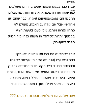
עסקים
עברו כבר כמעט שמונה שנים בהן הם משלמים 
צוואות
כמו שעון את המשכנתא. את הדוחות שמקבלים 
מהבנק הם כמובן מתייקים (אמרנו כבר שהם זוג 
טורים שהתפרסמו ב׳עולם קטן׳
אחראי) אבל אם נודה על האמת, מעולם לא 
פתחו וקראו אותם. (יוסי פעם בטעות הציץ 
במסמך ׳יתרות לסילוק׳ או משהו כזה ומיד הכניס 
חזרה למעטפה) 
אבל לאחרונה הם הרגישו שמשהו לא תקין - 
ההחזרים עלו (טוב, זה הריבית שעלתה לכולם) 
וההכנסה הפנויה הצטמקה. רונית החליטה לבדוק 
מה הסיפור באזור המשכנתא באתר הבנק וחשכו 
עיניה - היא זכרה שהחוב הכולל בשנה שעברה 
היה שווה, ואולי אפילו נמוך במעט מזה הנוכחי. 
שנה שלמה הם משלמים, והסכום רק עולה???
זה כבר מוזר. 