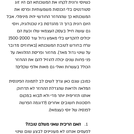
כשיוסי ורונית לקחו את המשכנתא הם היו זוג 
סטודנטים בלי הכנסות משמעותיות ופרסו את 
המשכנתא כך שההחזר החודשי יהיה מינימלי. אבל 
היום רונית ברוך ה׳ מהנדסת ביו טכנולוגיה, ויוסי 
גם עושה חייל בעסק העצמאי שלו וכעת הם 
יכולים להקדיש בלי מאמץ גדול עוד 1500-2000 
ש״ח בחודש לטובת המשכנתא (באחוזים מדובר 
על שינוי גדול מאד). מחזור ופריסת ההלוואה על 
פני פחות שנים יכולה להוזיל להם את ההחזר 
הכולל בעשרות ואולי גם מאות אלפי שקלים! 
כמובן שגם כאן צריך לשים לב לתמונה הפיננסית 
המלאה ולראות שהגדלת ההחזר לא תדחוק 
אותנו תזרימית יותר מדי ולא תבוא במקום 
חסכונות חשובים אחרים (לדוגמה הפרשה 
לפנסיה של יוסי כעצמאי). 
האם הריבית שאני משלם טובה?
לפעמים אנחנו לא מעוניינים לבצע שום שינוי 