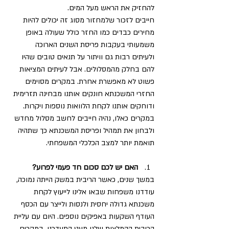
להחזיק את הראש מעל המים. 
חייבים לזכור שלמחזור מסוג זה יכולים להיות 
מחירים כבדים כמו החזר כולל שעולה באופן 
משמעותי בעקבות פריסת השנים הארוכה 
ולעיתים רבות גם וויתור על תנאים טובים שהיו 
להם בחלק מהמסלולים. אבל לעיתים המציאות 
פשוט לא מאפשרת אחרת. במקרים מסוימים 
החזרי המשכנתא חונקים אותנו מבחינה תזרימית 
ודוחקים אותנו לקחת הלוואות נוספות ויקרות. 
במקרים כאלו, נהיה חייבים לחשב מסלול מחדש 
ולבחון את תמהיל ופריסת המשכנתא כך שתהיה 
תואמת יותר למצב הכלכלי המשפחתי. 
האם יש לכם סכום חד פעמי לפרוע?
במשך שנים, כאשר הריבית במשק הייתה נמוכה, 
עודדנו משפחות שבאו אלינו לייעוץ לקחת 
משכנתא גדולה יחסית ולנסות ולייצר עם הכסף 
העודף השקעות באפיקים נוספים. היום עם עליית 
הריבית ההמלצות שלנו מעט התעדכנו. במקרים 