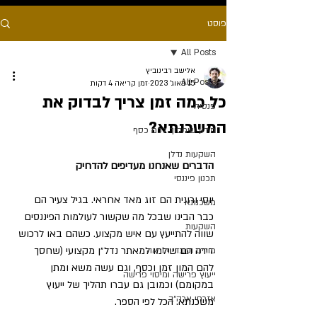
פוסט
All Posts
אלישב רבינוביץ
All Posts
15 באוג׳ 2023
זמן קריאה 4 דקות
כל כמה זמן צריך לבדוק את
פנסיה
המשכנתא?
מידע שיחסוך לכם כסף
השקעות נדלן
הדברים שאנחנו מעדיפים להדחיק
תכנון פיננסי
יוסי ורונית הם זוג מאד אחראי. בגיל צעיר הם 
משכנתא
כבר הבינו שבכל מה שקשור לעולמות הפיננסים 
השקעות
שווה להתייעץ עם איש מקצוע. כשהם באו לרכוש 
דירה הם שילמו למאתר נדל״ן מקצועי (שחסך 
מורים ועובדי הוראה
להם המון זמן וכסף, וגם עשה משא ומתן 
ייעוץ פרישה ומיסוי פרישה
במקומם) וכמובן גם עברו תהליך של ייעוץ 
אזרחי ארה״ב
משכנתא. הכל לפי הספר. 