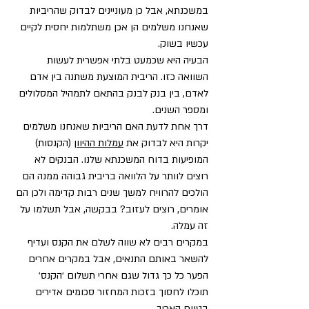
במשכנתא, אבל כן מעוניינים לבדוק שהריביות 
שאנחנו משלמים הן אכן משתלמות יחסית לקיים 
עכשיו בשוק. 
הבעיה היא שכמעט בלתי אפשרית לעשות 
השוואה כזו. הריבית המוצעת משתנה בין אדם 
לאדם, בין בנק לבנק בהתאם לתמהיל המסלולים 
ומספר השנים. 
דרך אחת לדעת האם הריביות שאנחנו משלמים 
יקרות היא לבדוק את 
עמלות ההיוון
 (הקנסות) 
המופיעות בדוח המשכנתא שלנו. הבנקים לא 
רוצים לוותר על הלוואה בריבית גבוהה ממנה הם 
הולכים להרוויח למשך שנים רבות קדימה ולכן הם 
אומרים, רוצים לעזוב? בבקשה, אבל תשלמו על 
זה עמלה. 
במקרים רבים לא שווה לשלם את הקנס ועדיף 
להשאר באותם התנאים, אבל במקרים אחרים 
הפער כל כך גדול שגם אחרי תשלום ׳הקנס׳ 
תוכלו לחסוך בזכות המחזור סכומים אדירים 
בטווח הארוך.