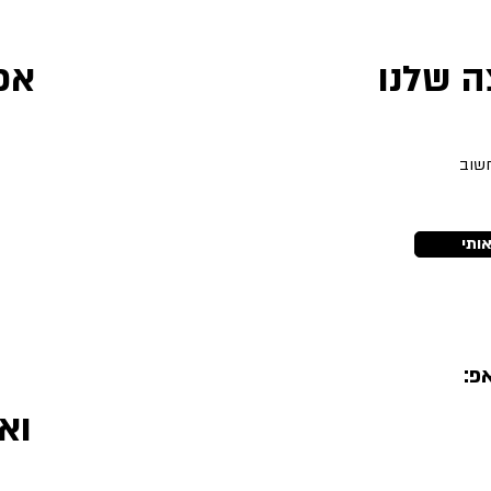
 שלנו
אפ
חשוב
ב
ותי
פ:
וא