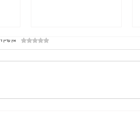
דירוג של 0 מתוך 5 כוכבים
אין עדיין די
המספר
איך מדברים על כסף בזוגיות (חלק
א')