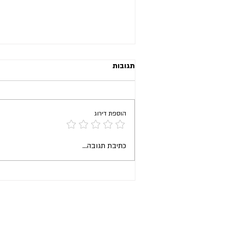
תגובות
הוספת דירוג
כלים מעשיים לשיחה זוגית מקרבת
כתיבת תגובה...
על כסף (חלק ב')