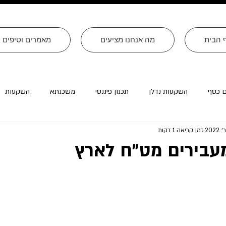
 הבית
מה אנחנו מציעים
מאמרים וטיפים
ם כסף
השקעות נדלן
תכנון פיננסי
משכנתא
השקעות
זמן קריאה 1 דקות
רה״ב
עסקים
צוואות
טורים שהתפרסמו ב׳עולם קטן׳
עבירים מט״ח לארץ