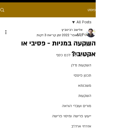
פוסט
All Posts
אלישב רבינוביץ
All Posts
13 באפר׳ 2022
זמן קריאה 3 דקות
השקעה במניות - פסיבי או
פנסיה
אקטיבי?
מידע שיחסוך לכם כסף
השקעות נדלן
תכנון פיננסי
משכנתא
השקעות
מורים ועובדי הוראה
ייעוץ פרישה ומיסוי פרישה
אזרחי ארה״ב