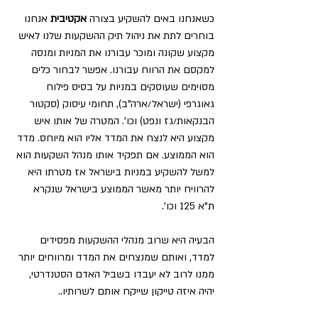
כשאנחנו באים להשקיע בצורה 
אקטיבית
 אנחנו 
בוחרים לתת את ניהול תיק ההשקעות שלנו לאיש 
מקצוע שקונה ומוכר עבורנו את המניות ומנסה 
למקסם את הרווח עבורנו. אפשר לבחור כלים 
מסוימים שעוסקים במניות על בסיס פילוח 
גאוגרפי (ישראל/ארה"ב), תחומי עיסוק (סקטור 
הבנקאות/גז ונפט) וכו'. המטרה של אותו איש 
מקצוע היא לנצח את המדד אליו הוא מיוחס. מדד 
הוא הממוצע. אם תפקיד אותו מנהל השקעות הוא 
למשל להשקיע במניות בישראל אז מטרתו היא 
להרוויח יותר מאשר הממוצע בישראל שנקרא 
ת"א 125 וכו'.
הבעיה היא שרוב מנהלי ההשקעות מפסידים 
למדד, ואותם שמנצחים את המדד ומרווחים יותר 
ממנו לרוב לא יעבדו בשביל האדם הסטנדרטי, 
יהיה איזה טייקון שייקח אותם לשרותיו.. 