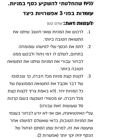
עסקים
נניח שהחלטתי להשקיע כסף במניות. 
עומדות בפני 3 אפשרויות כיצד 
צוואות
לעשות זאת:
טורים שהתפרסמו ב׳עולם קטן׳
לרכוש את המניות שאני חושב שיתנו את 
התשואה הטובה ביותר.
לתת את הכסף שלי למישהו שמומחה 
בתחום, לשלם לו דמי ניהול ולבקש ממנו 
לבחור עבורי את המניות שיתנו את התשואה 
הטובה ביותר.
לקנות קצת מניות מכל חברה, כך שבסופו 
של דבר אקבל את התשואה הממוצעת של 
כל המניות יחד. (לא באמת צריך לקנות קצת 
מכל חברה, יש מכשירי השקעה בשם קרנות 
סל שעושות זאת עבורנו)
עפ"י האינטואיציה, אם אני לא יודע לבחור בעצמי 
את המניות הטובות, כדאי שאשלם למישהו אחר 
שיעשה את זה, למרות שמן הסתם הניהול של 
הכסף יהיה יקר יותר (אפשרות 2).