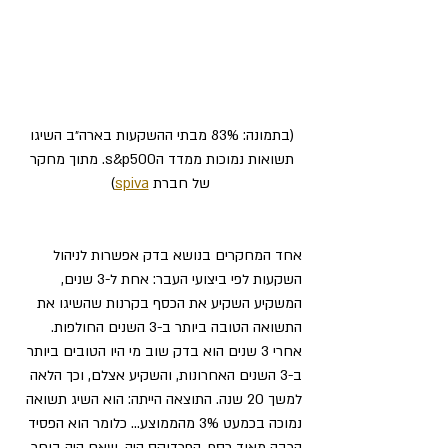
(בתמונה: 83% מבתי ההשקעות בארה״ב השיגו 
תשואות נמוכות ממדד הs&p500. מתוך מחקר 
של חברת 
spiva
)
אחד המחקרים בנושא בדק אפשרות לניהול 
השקעות לפי ביצועי העבר: אחת ל-3 שנים, 
המשקיע השקיע את הכסף בקרנות שהשיגו את 
התשואה הטובה ביותר ב-3 השנים החולפות. 
אחרי 3 שנים הוא בדק שוב מי היו הטובים ביותר 
ב-3 השנים האחרונות, והשקיע אצלם, וכך הלאה 
למשך 20 שנה. התוצאה הייתה: הוא השיג תשואה 
נמוכה בכמעט 3% מהממוצע… כלומר הוא הפסיד 
הרבה מאוד כסף. הפרדוקס היה, שאם היה בוחר 