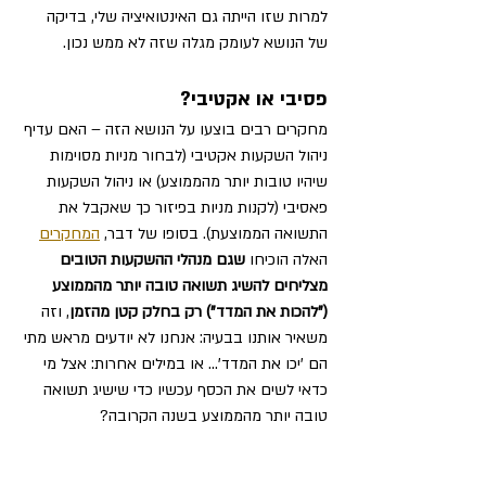
למרות שזו הייתה גם האינטואיציה שלי, בדיקה 
של הנושא לעומק מגלה שזה לא ממש נכון.
פסיבי או אקטיבי?
מחקרים רבים בוצעו על הנושא הזה – האם עדיף 
ניהול השקעות אקטיבי (לבחור מניות מסוימות 
שיהיו טובות יותר מהממוצע) או ניהול השקעות 
פאסיבי (לקנות מניות בפיזור כך שאקבל את 
התשואה הממוצעת). בסופו של דבר, 
המחקרים
האלה הוכיחו 
שגם מנהלי ההשקעות הטובים 
מצליחים להשיג תשואה טובה יותר מהממוצע 
("להכות את המדד") רק בחלק קטן מהזמן
, וזה 
משאיר אותנו בבעיה: אנחנו לא יודעים מראש מתי 
הם 'יכו את המדד'… או במילים אחרות: אצל מי 
כדאי לשים את הכסף עכשיו כדי שישיג תשואה 
טובה יותר מהממוצע בשנה הקרובה?