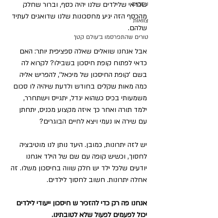
עסקים
שכדאי שלילדים שלנו יהיה כסף, וברור שחלק 
מהכסף הזה יגיע מחסכונות שלנו שדואגים לעתיד 
צוואות
שלהם. 
טורים שהתפרסמו ב׳עולם קטן׳
אבל אנחנו שואלים שאלה ספציפית יותר: האם 
כדאי לפתוח קופת חיסכון בשבילו? לקרוא לה 
בשם 'קופת החיסכון של מיכאל', להפריש אליה 
כמה מאות שקלים בחודש ולדעת שיהיה לו סכום 
משמעותי בכיס כשהוא יגדל, יתגייס וישתחרר, 
ילמד תורה ואחר כך איזה מקצוע מכניס, יתחתן 
עם שירה או נעמי ויצא לחיים הבוגרים?
יש לזה יתרונות, כמובן. היעד נותן לנו מוטיבציה 
לחסוך, וכשיש קופה עם שם של הילד אנחנו 
יודעים שלכל ילד יש חלק שווה בחיסכון משלו. זה 
אחלה יתרונות. חשוב לחסוך לילדים.
אנחנו פה רק כדי להזכיר ש חיסכון ייעודי לילדים 
יכול לפעמים לפעול שלא לטובתינו. 