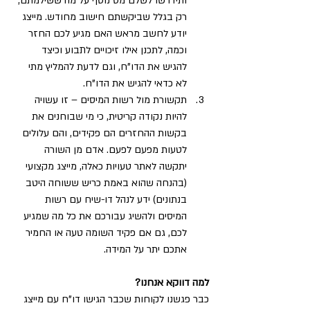
ותידרשו לשלם מס נוסף על מה ששילמתם, 
רק בגלל שביקשתם חישוב מחודש. מייצג 
יודע לחשב מראש האם מגיע לכם החזר 
וכמה, לתכנן אילו זיכויים לתבוע וכיצד 
להגיש את הדו"ח, וגם לדעת להמליץ מתי 
לא כדאי להגיש את הדו"ח.
תקשורת מול רשות המיסים – זו עשויה 
להיות נקודה קריטית, כי מי שבוחנים את 
בקשות ההחזרים הם פקידים, והם עלולים 
לטעות מפעם לפעם. אדם מן השורה 
יתקשה לאתר טעויות כאלה, מייצג מקצועי 
(בהנחה שהוא באמת כריש ששוחה היטב 
בנתונים) ידע לנהל דו-שיח עם רשות 
המיסים ולהשיג עבורכם את כל מה שמגיע 
לכם, גם אם פקיד השומה טעה או החמיר 
אתכם יתר על המידה.
למה דווקא אנחנו?
כבר פגשנו לקוחות שכבר הגישו דו"ח עם מייצג 