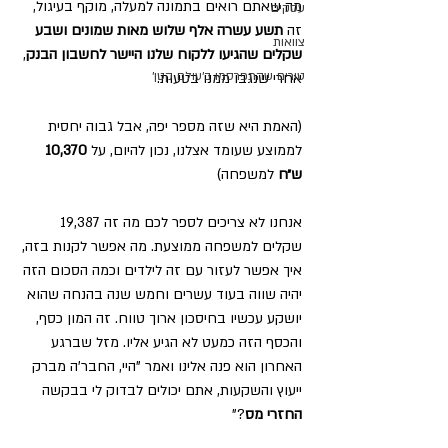
מה שאתם רואים בתמונה למעלה, מוקף בעיגול, 
עסקים
זה 
תשע עשרה אלף שלוש מאות שמונים ושבע 
צוואות
שקלים שהגיעו ללקוח שלנו היישר לחשבון הבנק
, 
טורים שהתפרסמו ב׳עולם קטן׳
אחרי שנגבו ממנו בטעות.
(האמת היא שזה מספר יפה, אבל גבוה יחסית 
לממוצע שעומד אצלנו, נכון להיום, על 
10,370 
ש״ח
 למשפחה) 
אנחנו לא צריכים לספר לכם מה זה 19,387 
שקלים למשפחה ממוצעת. מה אפשר לקנות בזה, 
איך אפשר לעזור עם זה לילדים וכמה הסכום הזה 
יהיה שווה בעוד עשרים וחמש שנה בהנחה שהוא 
יושקע עכשיו בחיסכון ארוך טווח. זה המון כסף, 
והכסף הזה כמעט לא הגיע אליו. מזל שברגע 
האחרון הוא פנה אלינו ואמר "היי, החבר'ה מברק 
ייעוץ והשקעות, אתם יכולים לבדוק לי בבקשה 
החזרי מס
?"