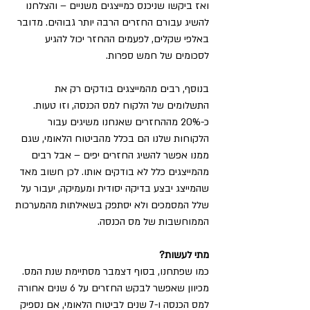
ואז ביקשו שניכנס כמייצגים משניים – והצלחנו 
להשיג עבורם החזרים הרבה יותר גבוהים. מדובר 
באלפי שקלים, לפעמים ההחזר יכול להגיע 
לסכומים של חמש ספרות.
בנוסף, רבים מהמייצגים בודקים רק את 
התשלומים של הלקוח למס הכנסה, וזו טעות. 
כ-20% מההחזרים שאנחנו משיגים עבור 
הלקוחות שלנו הם בכלל מהביטוח הלאומי, שגם 
ממנו אפשר להשיג החזרים יפים – אבל רבים 
מהמייצגים כלל לא בודקים אותו. לכן חשוב מאד 
שהמייצג יבצע בדיקה יסודית ומעמיקה, יעבור על 
שלל המסמכים ולא יסתפק בשאילתות מהמערכות 
הממוחשבות של מס הכנסה.
מתי לעשות?
כמו שפתחנו, בסוף דצמבר מסתיימת שנת המס. 
מכיוון שאפשר לבקש החזרים על 6 שנים אחורה 
למס הכנסה ו-7 שנים לביטוח הלאומי, אם נספיק 