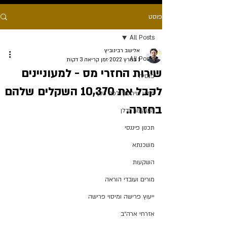
פוסט
All Posts
אלישב רבינוביץ
All Posts
1 במרץ 2022
זמן קריאה 3 דקות
שירות החזרי מס - למעוניינים
פנסיה
לקבל את 10,370 השקלים שלהם
מידע שיחסוך לכם כסף
בחזרה.
השקעות נדלן
תכנון פיננסי
משכנתא
השקעות
מורים ועובדי הוראה
ייעוץ פרישה ומיסוי פרישה
אזרחי ארה״ב