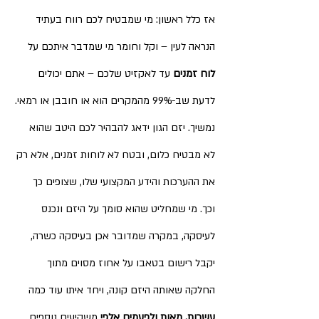
אז כלל ראשון: מי שמבטיח לכם רווח בעתיד 
הנראה לעין – וקל וחומר מי שמדבר איתכם על 
לוח זמנים
 עד לאקזיט שלכם – אתם יכולים 
לדעת שב-99% מהמקרים הוא או חובבן או רמאי.
נמשיך. יזם הגון ידאג להבהיר לכם היטב שהוא 
לא מבטיח כלום, ובטח לא לוחות זמנים, אלא רק 
את ההערכות והידע המקצועי שלו, שצופים כך 
וכך. מי שמחליט שהוא סומך על היזם ונכנס 
לעיסקה, במקרה שמדובר אכן בעיסקה כשרה, 
יקבל רישום בטאבו על אחוז מסוים מתוך 
החלקה שאותה היזם קונה, ויחד איתו עוד כמה 
עשרות, מאות ולפעמים אלפי
 משקיעים נוספים 