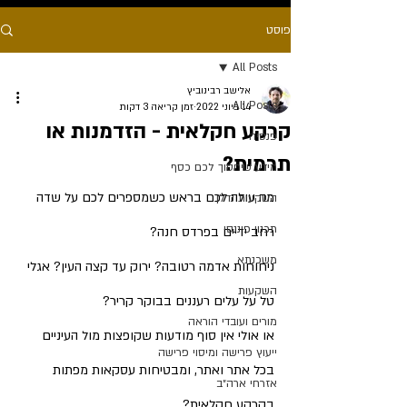
פוסט
All Posts
אלישב רבינוביץ
All Posts
14 ביוני 2022
זמן קריאה 3 דקות
קרקע חקלאית - הזדמנות או
פנסיה
תרמית?
מידע שיחסוך לכם כסף
מה עולה לכם בראש כשמספרים לכם על שדה 
השקעות נדלן
תכנון פיננסי
רחב ידיים בפרדס חנה?
משכנתא
ניחוחות אדמה רטובה? ירוק עד קצה העין? אגלי 
השקעות
טל על עלים רעננים בבוקר קריר?
מורים ועובדי הוראה
או אולי אין סוף מודעות שקופצות מול העיניים 
ייעוץ פרישה ומיסוי פרישה
בכל אתר ואתר, ומבטיחות עסקאות מפתות 
אזרחי ארה״ב
בקרקע חקלאית?