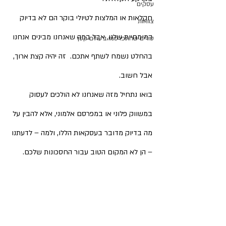
עסקים
חקלאות או המלצות לטיולי בוקר הם לא בדיוק 
צוואות
המומחיות שלנו, אבל במה שאנחנו מבינים אנחנו 
טורים שהתפרסמו ב׳עולם קטן׳
בהחלט נשמח לשתף אתכם.  זה יהיה קצת ארוך, 
אבל חשוב.
בואו נתחיל מזה שאנחנו לא הולכים לעסוק 
במשווק פלוני או במפרסם אלמוני, אלא להבין על 
מה בדיוק מדובר בעסקאות הללו, ולמה – לדעתנו 
– הן לא המקום הטוב עבור החסכונות שלכם.