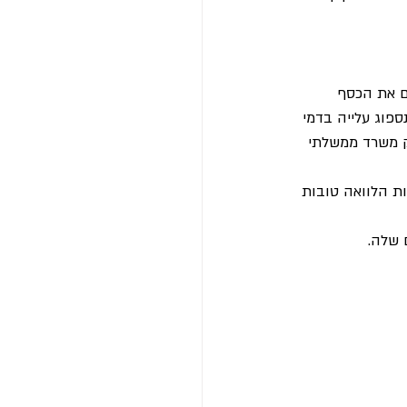
חנו מושכים את הכסף 
ו עבורנו רק 10% כמו שכיר, ולא 12.6 כמו מורה, נספוג עלייה בדמי 
רק משרד ממשלתי 
ות הלוואה טובות 
 שלה.