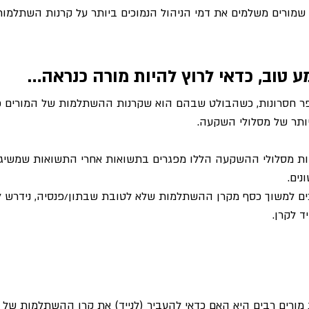
ורים משלמים את דמי הניהול הנמוכים ביותר על קרנות השתלמות. 0.14% בלב
ע טוב, כדאי לרוץ להיות מורה כנראה…
ר חסרונות, כשהבולט שבהם הוא שקרנות ההשתלמות של המורים כול
ותר של מסלולי השקעה.
ת מסלולי ההשקעה הללו מפגרים בתשואות אחרי התשואות שמשיגו
נים.
יכים למשוך כסף מקרן ההשתלמות שלא לטובת שבתון/פנסיה, נידרש ל
רים רבים היא האם כדאי להעביר (לנייד) את קרן ההשתלמות של ה