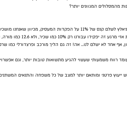
ות מהמסלולים המגוונים יותר?
כפי שאמרנו במקרה כזה ניאלץ לשלם קנס של 11% על הפקדות המעסיק, מכיוון שאנ
למקום אחר. אם נבצע זאת אזי מרגע זה יפקיד
ן, אף אחד לא ישלם לנו… אה! זה גם הליך מורכב ופרצדורלי כמו ש
ומד רווח משמעותי שעשוי להגיע מתשואות טובות יותר, וגם אפשרוי
ש ייעוץ פרטני ומותאם יותר למצב של כל משפחה והתנאים המשתנים