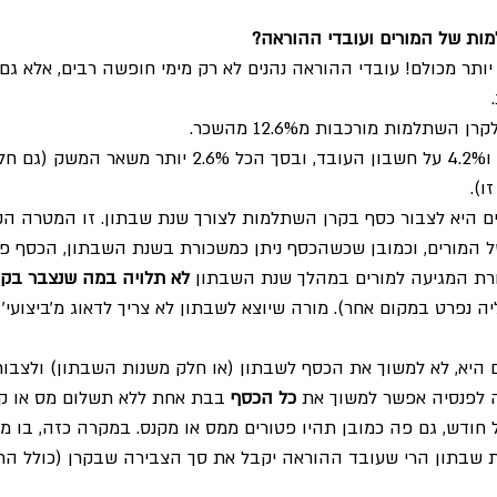
מות של המורים ועובדי ההוראה?
יותר מכולם! עובדי ההוראה נהנים לא רק מימי חופשה רבים, אלא גם
שתלמות מורכבות מ12.6% מהשכר.
8.4% על חשבון המעסיק, ו4.2% על חשבון העובד, ובסך הכל 2.6% יו
ו).
 היא לצבור כסף בקרן השתלמות לצורך שנת שבתון. זו המטרה ה
 המורים, וכמובן שכשהכסף ניתן כמשכורת בשנת השבתון, הכסף פט
רת המגיעה למורים במהלך שנת השבתון
 לא תלויה במה שנצבר בקר
ה נפרט במקום אחר). מורה שיוצא לשבתון לא צריך לדאוג מ׳ביצועי
 היא, לא למשוך את הכסף לשבתון (או חלק משנות השבתון) ולצבור
ה לפנסיה אפשר למשוך את 
כל הכסף
 בבת אחת ללא תשלום מס או קנ
 חודש, גם פה כמובן תהיו פטורים ממס או מקנס. במקרה כזה, בו מ
ת שבתון הרי שעובד ההוראה יקבל את סך הצבירה שבקרן (כולל הר