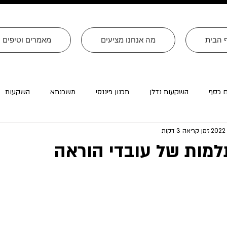
 הבית
מה אנחנו מציעים
מאמרים וטיפים
ם כסף
השקעות נדלן
תכנון פיננסי
משכנתא
השקעות
זמן קריאה 3 דקות
רה״ב
עסקים
צוואות
טורים שהתפרסמו ב׳עולם קטן׳
מות של עובדי הוראה