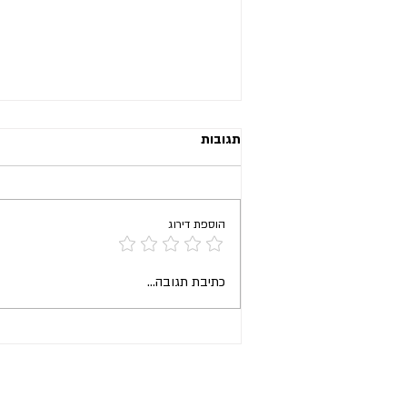
תגובות
הוספת דירוג
כתיבת תגובה...
איך פושעים מדפיסים כסף במדפסת ב