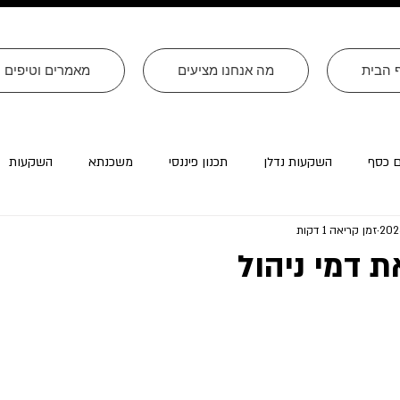
 הבית
מה אנחנו מציעים
מאמרים וטיפים
ם כסף
השקעות נדלן
תכנון פיננסי
משכנתא
השקעות
זמן קריאה 1 דקות
רה״ב
עסקים
צוואות
טורים שהתפרסמו ב׳עולם קטן׳
 דמי ניהול