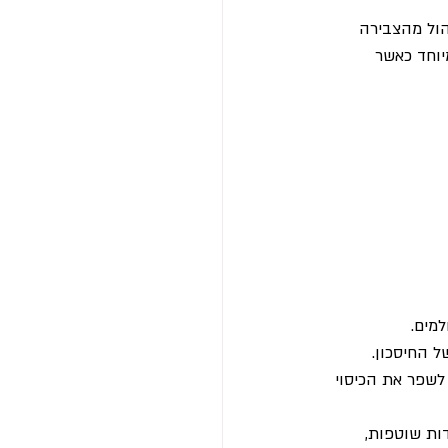
הול מהצבירה 
 להיות משמעותיים יותר מדמי ניהול מההפקדות בשיעור של 2%, במיוחד כאשר 
למים.
ל החיסכון.
לשפר את הכיסוי 
ות שוטפות, 