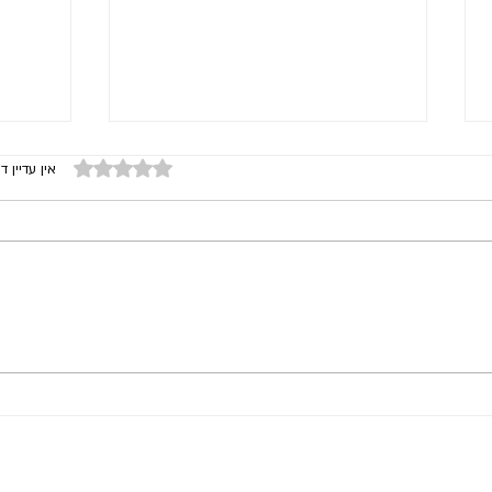
דירוג של 0 מתוך 5 כוכבים
אין עדיין די
כלים מעשיים לשיחה זוגית מקרבת
איך מד
על כסף (חלק ב')
א')
יתית?