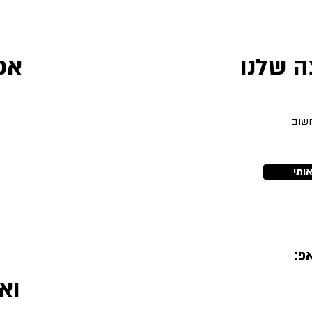
 שלנו
אפ
חשוב
ב
ותי
פ:
וא