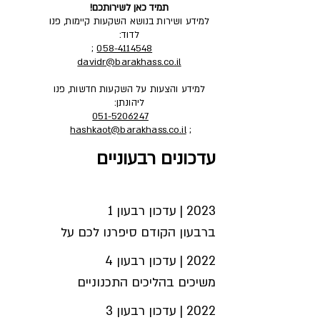
תמיד כאן לשירותכם!
למידע ושירות בנושא השקעות קיימות, פנו
לדוד:
;
058-4114548
davidr@barakhass.co.il
למידע והצעות על השקעות חדשות, פנו
ליהונתן:
051-5206247
hashkaot@barakhass.co.il
;
עדכונים רבעוניים
ברבעון הקודם סיפרנו לכם על 
המשך התקדמות בהליכיים 
התכנוניים בפרויקטים השונים, 
בדומה למה שכתבנו ברבעון הקודם, 
ברבעון הזה בשעה טובה פרויקט 