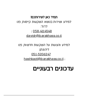
תמיד כאן לשירותכם!
למידע ושירות בנושא השקעות קיימות, פנו
לדוד:
;
058-4114548
davidr@barakhass.co.il
למידע והצעות על השקעות חדשות, פנו
ליהונתן:
051-5206247
hashkaot@barakhass.co.il
;
עדכונים רבעוניים