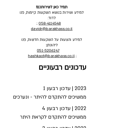
תמיד כאן לשירותכם!
למידע ושירות בנושא השקעות קיימות, פנו
לדוד:
;
058-4114548
davidr@barakhass.co.il
למידע והצעות על השקעות חדשות, פנו
ליהונתן:
051-5206247
hashkaot@barakhass.co.il
;
עדכונים רבעוניים
ממשיכים להתקדם להיתר - ונערכים 
ברבעון הקודם סיפרנו לכם 
ממשיכים להתקדם לקראת היתר 
שהפרויקט קיבל אישור ראשוני 