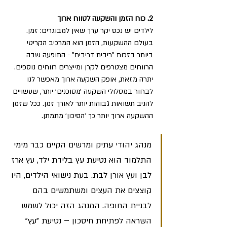
2. כוח הזמן והשקעה לטווח ארוך
לילדים יש נכס יקר ערך שאין למבוגרים: זמן. 
בעולם ההשקעות, הזמן הוא המרכיב הקריטי 
ביותר בזכות "ריבית דריבית" - התופעה שבה 
הרווחים מצטרפים לקרן ומייצרים רווחים נוספים. 
יתרה מזאת, אופק השקעה ארוך מאפשר לנו 
לבחור במסלולי השקעה ׳מסוכנים׳ יותר, שעשויים 
להניב תשואות גבוהות יותר לאורך זמן.
 ככל שזמן 
ההשקעה ארוך יותר כך ׳הסיכון׳ מתמתן.
מנהג יהודי עתיק ומרשים הקיים כבר מימי 
התלמוד הוא נטיעת עץ בלידת ילד, עץ ארז 
לבן ועץ אורן לבת. בעת נישואי הילדים, היו 
קוצצים את העצים ומשתמשים בהם 
לבניית החופה. המנהג הזה יכול לשמש 
השראה לפתיחת חיסכון – נטיעת "עץ" 