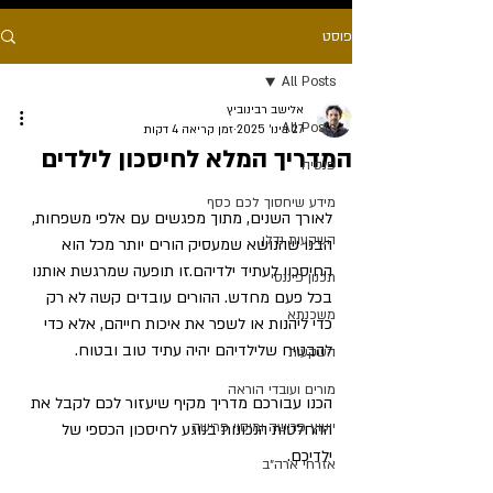
פוסט
All Posts
אלישב רבינוביץ
All Posts
27 בינו׳ 2025
זמן קריאה 4 דקות
המדריך המלא לחיסכון לילדים
פנסיה
מידע שיחסוך לכם כסף
לאורך השנים, מתוך מפגשים עם אלפי משפחות, 
השקעות נדלן
הבנו שהנושא שמעסיק הורים יותר מכל הוא 
החיסכון לעתיד ילדיהם.זו תופעה שמרגשת אותנו 
תכנון פיננסי
בכל פעם מחדש. ההורים עובדים קשה לא רק 
משכנתא
כדי ליהנות או לשפר את איכות חייהם, אלא כדי 
להבטיח שלילדיהם יהיה עתיד טוב ובטוח.
השקעות
מורים ועובדי הוראה
הכנו עבורכם מדריך מקיף שיעזור לכם לקבל את 
ייעוץ פרישה ומיסוי פרישה
ההחלטות הנכונות בנוגע לחיסכון הכספי של 
ילדיכם. 
אזרחי ארה״ב