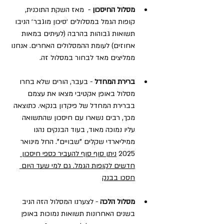
מסלול החיסכון
 -  מאז השקת התוכנית, 
קופות הגמל במסלולים ׳סיכון מוגבר׳ הניבו 
תשואות גבוהות בהרבה (לעיתים במאות 
אחוזים) לעומת ההמסלולים האחרים. אנחנו 
ממליצים מאד לבחור במסלול זה. 
ברירת המחדל
 - בעבר, הורים שלא בחרו 
מסלול באופן אקטיבי מצאו את עצמם 
בברירת המחדל של פיקדון בנקאי. כתוצאה 
מכך, רבים נשארו עם חיסכון שהתשואה 
עליו נמוכה מאוד, בעוד הבנקים נהנו 
ממיליארדי שקלים "שבויים". החל מינואר 
2025 
ניתן סוף סוף להעביר כספי חיסכון 
חדשים לקופות הגמל.
 גם למי שעד היום 
חסכו בבנק
מסלול הלכה
 - לצערנו המסלול הזה הניב 
בשנים האחרונות תשואות נמוכות באופן 