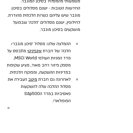
משמעותי מהמסלול בסיכון המוגבר. 
החדשות הטובות - ישנם מסלולים בסיכון 
מוגבר שיש עליהם כשרות הלכתית מהודרת. 
לחילופין, ישנם מסלולים ׳הלכה׳ שבפועל 
מושקעים בסיכון מוגבר. 
ההמלצה שלנו: מסלול ׳סיכון מוגבר/ 
הלכה׳ של חברת 
אינפיניטי
 מתבסס על 
מדד המניות העולמי MSCI World,  
מספק פיזור רחב מאוד, מציע שקיפות 
במדיניות ההשקעה, ומפוקח הלכתית. 
לאחרונה גם חברת 
מיטב
 העבירה את 
מסלול ההלכה שלה להשקעות 
פאסיביות במדד הS&p500 
הפופולארי.  