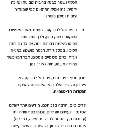
הכסף נשמר בבנק בריבית קבועה ונמוכה 
יחסית. זהו אפיק המתאים למי שמעדיף 
יציבות וסיכון מינימלי.
קופת גמל להשקעה, לעומת זאת, מאפשרת 
השקעה בשוק ההון, ולכן התשואות 
הפוטנציאליות גבוהות יותר, אך כך גם רמת 
הסיכון. במסלול זה, הכסף מושקע במניות, 
אג"ח וכלים פיננסיים נוספים, דבר המאפשר 
צמיחה משמעותית לאורך זמן.
יתרון נוסף בפתיחת קופת גמל להשקעה או 
פיקדון על שם הילד הוא האפשרות להפקיד 
הפקדות חד-פעמיות.
ילדים כיום, הרבה בזכותכם, מודעים יותר לעולם 
הפיננסי, ולעיתים יש להם סכומי כסף שהרוויחו 
(עבודות קיץ, מתנות לבר/בת מצווה, דמי כיס) 
אותם הם רוצים לחסוך ולהשקיע. כאשר קיימת 