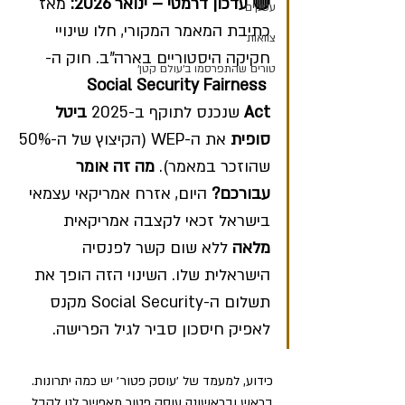
🔴 עדכון דרמטי – ינואר 2026:
 מאז 
עסקים
כתיבת המאמר המקורי, חלו שינויי 
צוואות
חקיקה היסטוריים בארה"ב. חוק ה-
טורים שהתפרסמו ב׳עולם קטן׳
Social Security Fairness 
Act
 שנכנס לתוקף ב-2025 
ביטל 
סופית
 את ה-WEP (הקיצוץ של ה-50% 
שהוזכר במאמר). 
מה זה אומר 
עבורכם?
 היום, אזרח אמריקאי עצמאי 
בישראל זכאי לקצבה אמריקאית 
מלאה
 ללא שום קשר לפנסיה 
הישראלית שלו. השינוי הזה הופך את 
תשלום ה-Social Security מקנס 
לאפיק חיסכון סביר לגיל הפרישה. 
כידוע, למעמד של ׳עוסק פטור׳ יש כמה יתרונות. 
בראש ובראשונה עוסק פטור מאפשר לנו לקבל 