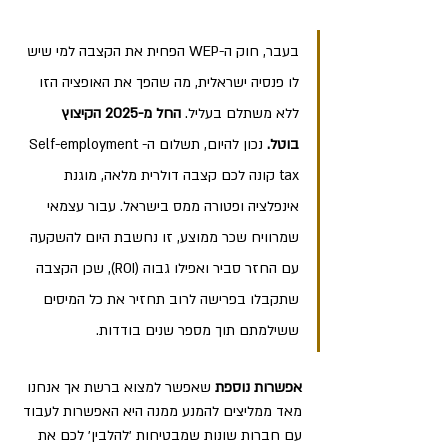
בעבר, חוק ה-WEP הפחית את הקצבה למי שיש 
לו פנסיה ישראלית, מה שהפך את האופציה הזו 
ללא משתלם בעליל. 
החל מ-2025 הקיצוץ 
בוטל.
 נכון להיום, תשלום ה-Self-employment 
tax קונה לכם קצבה דולרית מלאה, מוגנת 
אינפלציה ופטורה ממס בישראל. עבור עצמאי 
שמרוויח שכר ממוצע, זו נחשבת היום להשקעה 
עם החזר סביר ואפילו גבוה (ROI), שכן הקצבה 
שתקבלו בפרישה לרוב תחזיר את כל המיסים 
ששילמתם תוך מספר שנים בודדות. 
אפשרות נוספת
 שאפשר למצוא ברשת אך אנחנו 
מאד ממליצים להמנע ממנה היא האפשרות לעבוד 
עם חברות שונות שמבטיחות ׳להלבין׳ לכם את 