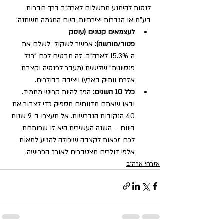
לנסות להימנע מתשלום לארה"ב דרך חברות 
בע"מ או הגדרות יצירתיות, היום המגמה משתנה:
לעצמאים קטנים (עוסק 
פטור/מורשה):
 אפשר לשקול  לשלם את 
ה-15.3% לארה"ב. זה מבטיח לכם "רגל 
פנסיונית" שלישית (מעבר לפנסיה וקצבת 
אזרח וותיק בארץ) ויציבה בדולרים.
כלל 10 השנים:
 הפך להיות קריטי מתמיד. 
ודאו שאתם מדווחים מספיק כדי לצבור את 
40 הנקודות הנדרשות. אל תעצרו ב-9 שנות 
דיווח – השנה העשירית היא זו שפותחת 
לכם זכאות לקצבה שיכולה להגיע למאות 
אלפי דולרים מצטברים לאורך הפרישה.
אזרחי ארה״ב