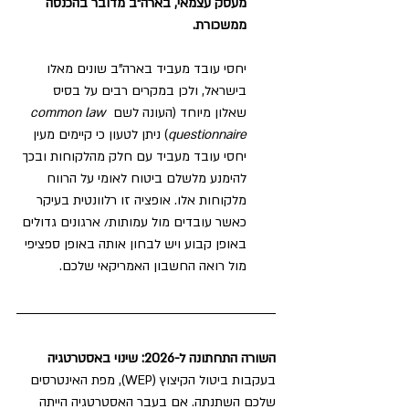
מעסק עצמאי, בארה"ב מדובר בהכנסה 
ממשכורת.
יחסי עובד מעביד בארה"ב שונים מאלו 
בישראל, ולכן במקרים רבים על בסיס 
שאלון מיוחד (העונה לשם 
common law 
questionnaire
) ניתן לטעון כי קיימים מעין 
יחסי עובד מעביד עם חלק מהלקוחות ובכך 
להימנע מלשלם ביטוח לאומי על הרווח 
מלקוחות אלו. אופציה זו רלוונטית בעיקר 
כאשר עובדים מול עמותות/ ארגונים גדולים 
באופן קבוע ויש לבחון אותה באופן ספציפי 
מול רואה החשבון האמריקאי שלכם.
השורה התחתונה ל-2026: שינוי באסטרטגיה
בעקבות ביטול הקיצוץ (WEP), מפת האינטרסים 
שלכם השתנתה. אם בעבר האסטרטגיה הייתה 