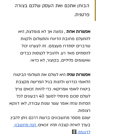
הבוחן אתכם ואת העסק שלכם בצורה 
פרטנית. 
אפשרות אחת
 , נפוצה אך לא מומלצת, היא 
להתעלם מחובת הדיווח והתשלום ולקוות 
שדברים יסתדרו מעצמם. זה לצערנו יכול 
להסתיים מאד רע. ולהוביל לקנסות כבדים 
ואישומים פליליים. בקיצור, לא כדאי. 
אפשרות שניה
 היא לשלם את תשלומי הביטוח 
הלאומי כנדרש ולהנות בגיל הפרישה מקצבת 
ביטוח לאומי אמריקאי. כדי להיות זכאים צריך 
לשלם סכום מינימלי למשך 40 רבעונים לכל 
הפחות שזה אומר עשר שנות עבודה, לאו דווקא 
רצופות. 
ישנם מספר מחשבונים ברשת דרכם ניתן להבין 
בערך לאיזה קצבה תהיו זכאים.
 הנה מחשבון 
לדוגמה
🧮