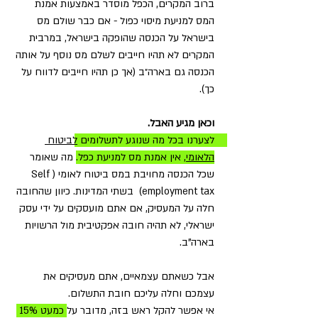
ברוב המקרים, הכפל מוסדר באמצעות אמנת 
המס למניעת מיסוי כפול - אם כבר שולם מס 
בישראל על הכנסה שהופקה בישראל, במרבית 
המקרים לא תהיו חייבים לשלם מס נוסף על אותה 
הכנסה גם בארה״ב (אך כן תהיו חייבים לדווח על 
כך). 
וכאן מגיע האבל. 
לצערנו בכל מה שנוגע לתשלומים 
לביטוח 
הלאומי,
 אין אמנת מס למניעת כפל.
 מה שאומר 
שכל הכנסה מחויבת במס ביטוח לאומי (Self 
employment tax)  בשתי המדינות. כיוון שהחובה 
חלה על המעסיק, אם אתם מועסקים על ידי עסק 
ישראלי, לא תהיה חובה אפקטיבית מול הרשויות 
בארה"ב. 
אבל כשאתם עצמאיים, אתם מעסיקים את 
עצמכם וחלה עליכם חובת התשלום. 
אי אפשר להקל ראש בזה, מדובר על
 כמעט 15% 