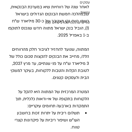
עסקים
לאחר שנה של רווחיות שיא במערכת הבנקאית, 
צוואות
שבמהלכה חמשת הבנקים הגדולים בישראל 
רשמו רווח נקי מצטבר של כ-30 מיליארד ש"ח 
טורים שהתפרסמו ב׳עולם קטן׳
(!), הוביל בנק ישראל מתווה חדש שנכנס לתוקפו 
ב-1 באפריל 2025. 
המתווה, שנועד להחזיר לציבור חלק מהרווחים 
הללו, מחייב את הבנקים להקצות סכום כולל של 
3 מיליארד ש"ח על פני שנתיים, עד מרץ 2027, 
לטובת הקלות והטבות ללקוחות, בעיקר למשקי 
הבית ולעסקים קטנים.
המטרה המרכזית של המתווה היא להקל על 
הלקוחות בתקופה של אי-ודאות כלכלית, תוך 
התמקדות בארבעה תחומים עיקריים:
תשלום ריבית על יתרות זכות בחשבון 
העו"ש ושיפור ריביות על פיקדונות קצרי 
טווח.