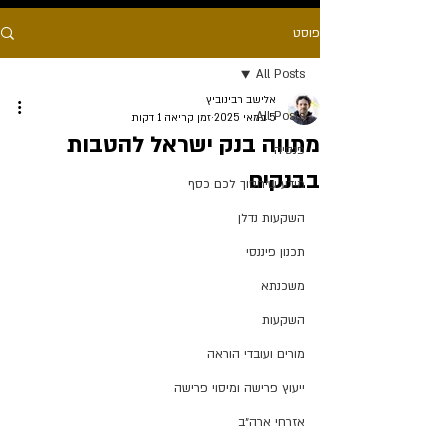
פוסט
All Posts
אלישב רבינוביץ
All Posts
5 במאי 2025
זמן קריאה 1 דקות
מתווה בנק ישראל להטבות
פנסיה
בבנקים
מידע שיחסוך לכם כסף
השקעות נדלן
תכנון פיננסי
משכנתא
השקעות
מורים ועובדי הוראה
ייעוץ פרישה ומיסוי פרישה
אזרחי ארה״ב