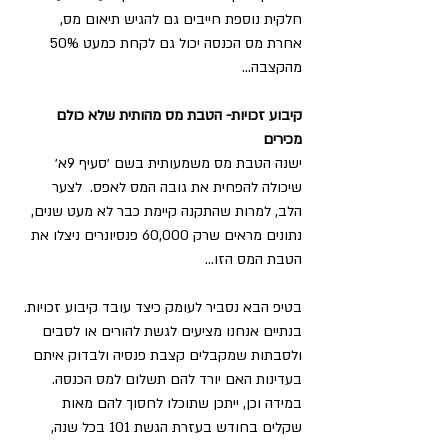
חלקית נוספת חייבים גם להגיש תיאום מס, 
אחרת מס הכנסה יכול גם לקחת כמעט 50% 
מהקצבה… 
קיבוע זכויות- הטבת מס מהותית שלא כולם 
מכירים
ישנה הטבת מס משמעותית בשם ׳סעיף 9א׳ 
שיכולה להפחית את גובה המס לאפס.  לצער 
הלב, למרות שהתקנה קיימת כבר לא מעט שנים, 
נתונים מראים שרק 60,000 פנסיונרים ניצלו את 
הטבת המס הזו…
בטיפ הבא נסביר לעומק כיצד עובד קיבוע זכויות. 
בנתיים אנחנו מציעים לגשת להורים או לסבים 
ולסבתות שמקבלים קצבת פנסיה ולבדוק איתם 
בעדינות האם יורד להם תשלום למס הכנסה. 
במידה וכן, ייתכן שתוכלו לחסוך להם מאות 
שקלים בחודש בעזרת הגשת 101 בכל שנה, 