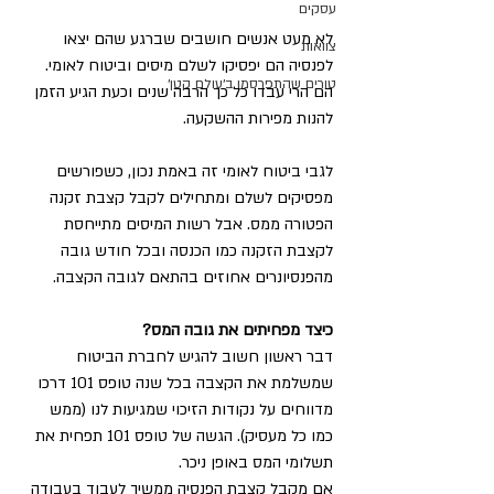
עסקים
​לא מעט אנשים חושבים שברגע שהם יצאו 
צוואות
לפנסיה הם יפסיקו לשלם מיסים וביטוח לאומי. 
טורים שהתפרסמו ב׳עולם קטן׳
הם הרי עבדו כל כך הרבה שנים וכעת הגיע הזמן 
להנות מפירות ההשקעה. 
לגבי ביטוח לאומי זה באמת נכון, כשפורשים 
מפסיקים לשלם ומתחילים לקבל קצבת זקנה 
הפטורה ממס. אבל רשות המיסים מתייחסת 
לקצבת הזקנה כמו הכנסה ובכל חודש גובה 
מהפנסיונרים אחוזים בהתאם לגובה הקצבה. 
כיצד מפחיתים את גובה המס?
דבר ראשון חשוב להגיש לחברת הביטוח 
שמשלמת את הקצבה בכל שנה טופס 101 דרכו 
מדווחים על נקודות הזיכוי שמגיעות לנו (ממש 
כמו כל מעסיק). הגשה של טופס 101 תפחית את 
תשלומי המס באופן ניכר. 
אם מקבל קצבת הפנסיה ממשיך לעבוד בעבודה 