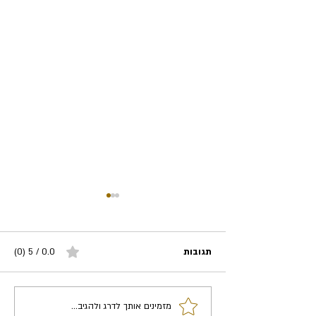
תגובות
0.0 / 5 ‏(0)
מס על הפנסיה?!
מזמינים אותך לדרג ולהגיב...