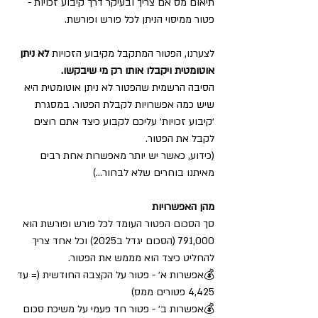
תיאום מס אם צריך ובעיקר דרך קיבוע זכויות - 
פטור ממיסוי הניתן לכל פורש ופורשת.
לצערנו, הפטור המתקבל מקיבוע הזכויות 
לא ניתן 
אוטומטית ויקבלו אותו רק מי שיבקשו. 
הסיבה הרשמית שהפטור לא ניתן אוטומטית היא 
שיש כמה אפשרויות לקבלת הפטור. במסגרת 
׳קיבוע זכויות׳ עליכם לקבוע כיצד אתם רוצים 
לקבל את הפטור.
(כידוע, כאשר יש יותר מאפשרות אחת רבים 
מאיתנו בוחרים שלא לבחור…)
מהן האפשרויות
סך הסכום הפטור העומד לכל פורש ופורשת הוא 
791,000 (הסכום יגדל ב2025) וכל אחד צריך 
להחליט כיצד הוא מממש את הפטור. 
💰אפשרות א׳ - פטור על הקצבה החודשית (= עד 
4,425 פטורים ממס)
💰אפשרות ב׳ - פטור חד פעמי על משיכת סכום 