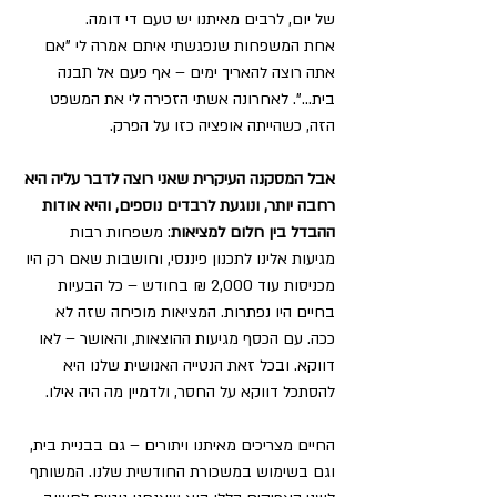
של יום, לרבים מאיתנו יש טעם די דומה. 
אחת המשפחות שנפגשתי איתם אמרה לי "אם 
אתה רוצה להאריך ימים – אף פעם אל תבנה 
בית…". לאחרונה אשתי הזכירה לי את המשפט 
הזה, כשהייתה אופציה כזו על הפרק. 
אבל המסקנה העיקרית שאני רוצה לדבר עליה היא 
רחבה יותר, ונוגעת לרבדים נוספים, והיא אודות 
ההבדל בין חלום למציאות
: משפחות רבות 
מגיעות אלינו לתכנון פיננסי, וחושבות שאם רק היו 
מכניסות עוד 2,000 ₪ בחודש – כל הבעיות 
בחיים היו נפתרות. המציאות מוכיחה שזה לא 
ככה. עם הכסף מגיעות ההוצאות, והאושר – לאו 
דווקא. ובכל זאת הנטייה האנושית שלנו היא 
להסתכל דווקא על החסר, ולדמיין מה היה אילו.
החיים מצריכים מאיתנו ויתורים – גם בבניית בית, 
וגם בשימוש במשכורת החודשית שלנו. המשותף 