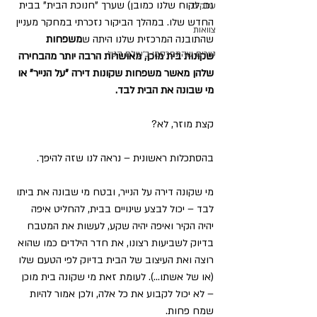
גם לקוח שלנו כמובן) שערך "חנוכת הבית" בבית 
עסקים
החדש שלו. במהלך הביקור נזכרתי במחקר מעניין 
צוואות
שהתובנה המרכזית שלנו היתה ש
משפחות 
טורים שהתפרסמו ב׳עולם קטן׳
שקונות בית מוכן, מאושרות הרבה יותר מהבחירה 
שלהן מאשר משפחות שקונות דירה "על הנייר" או 
מי שבונה את הבית לבד.
קצת מוזר, לא?
בהסתכלות ראשונית – נראה לנו שזה להיפך.
מי שקונה דירה על הנייר, ובטח מי שבונה את ביתו 
לבד – יכול לבצע שינויים בבית, להחליט איפה 
יהיה הקיר ואיפה יהיה שקע, לעשות את המטבח 
בדיוק לשביעות רצונו, את חדר הילדים כמו שהוא 
רוצה ואת העיצוב של הבית בדיוק לפי הטעם שלו 
(או של אשתו…). לעומת זאת מי שקונה בית מוכן 
– לא יכול לקבוע את כל אלה, ולכן אמור להיות 
שמח פחות.