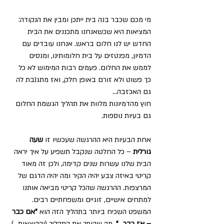
מי מכם שכבר בנה בית ייתכן ומבין את הנקודה:
המציאות היא שכשאנחנו מתכננים את הבית 
החדש יש לנו חלום בראש. אנחנו עובדים עם 
הדמיון, מפנטזים על בית חלומותינו, ומנסים 
לממש את החלום. פעמים רבות המימוש לא כל 
כך פשוט ולא זורם באופן חלק, ואז מתגנבת לה 
גם האכזבה…
חוץ מהדמיונות מלוות את תהליך הגשמת החלום 
גם בעיות נוספות.
אחת הבעיות היא ההרגשה שעכשיו זו 
שעה 
גורלית
 – כל החלטה שנקבל תשפיע על איך יראה 
הבית שלנו עשרות שנים קדימה, ולכן זה מאוד 
קריטי באיזה צבע יהיה הקיר ומה יהיה הדגם של 
המרצפות. ההרגשה שהכל קריטי מביאה אותנו 
למתחים אישיים, זוגיים ומשפחתיים רבים. 
המשפט השכיח ביותר בתהליך הזה הוא 
"אם כבר 
– אז כבר…"
, מה שהופך את התהליך (וההוצאות…) 