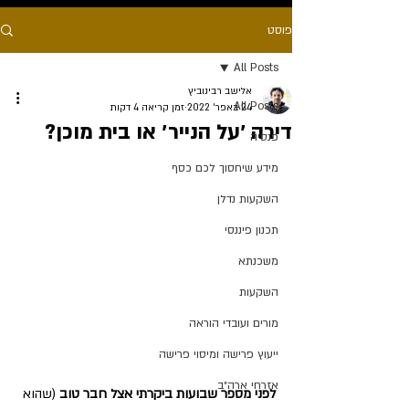
פוסט
All Posts
אלישב רבינוביץ
All Posts
24 באפר׳ 2022
זמן קריאה 4 דקות
דירה ׳על הנייר׳ או בית מוכן?
פנסיה
מידע שיחסוך לכם כסף
השקעות נדלן
תכנון פיננסי
משכנתא
השקעות
מורים ועובדי הוראה
ייעוץ פרישה ומיסוי פרישה
אזרחי ארה״ב
לפני מספר שבועות ביקרתי אצל חבר טוב
 (שהוא 