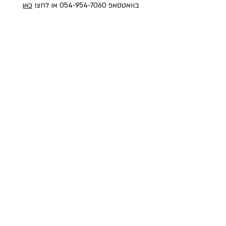
בוואטסאפ
054-954-7060
או לחצו
כאן
פקס
02-6521897
ואפשר לבקר אותנו:
אנחנו בכתובת: אבא אבן 18, ירושלים (סמוך
לסינמה סיטי)
לניווט לחניה (בתשלום) לחצו על הקישור >