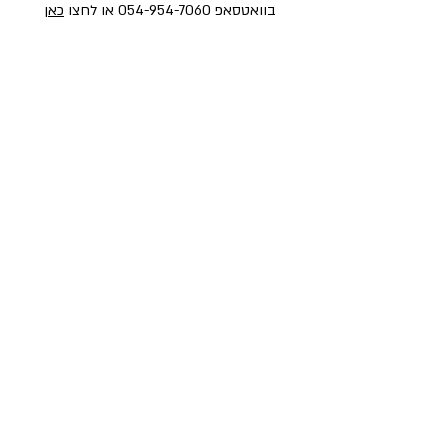
בוואטסאפ
054-954-7060
או לחצו
כאן
פקס
02-6521897
ואפשר לבקר אותנו:
אנחנו בכתובת: אבא אבן 18, ירושלים (סמוך
לסינמה סיטי)
לניווט לחניה (בתשלום) לחצו על הקישור >