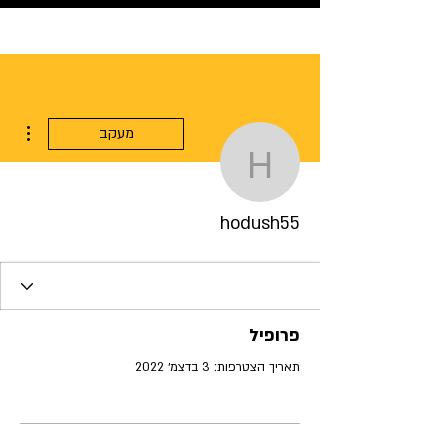
ions
מעקב
hodush55
hodush55
פרופיל
תאריך הצטרפות: 3 בדצמ׳ 2022