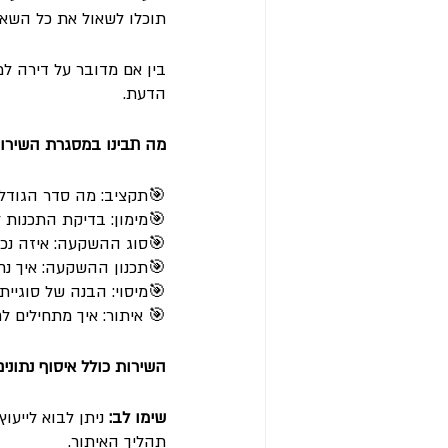
תוכלו לשאול את כל השאל
בין אם מדובר על דירה למ
הדעת. 
מה תבינו במסגרת השירות
🎯תקציב: מה סדר הגודל 
🎯מימון: בדיקת התכנות ל
🎯סוג ההשקעה: איזה נכס
🎯תכנון ההשקעה: איך נ
🎯מיסוי: הבנה של סוגיית 
🎯 איתור: איך מתחילים 
השירות כולל איסוף נתוני
שימו לב: 
ניתן לבוא לייעו
תהליך האיתור. 