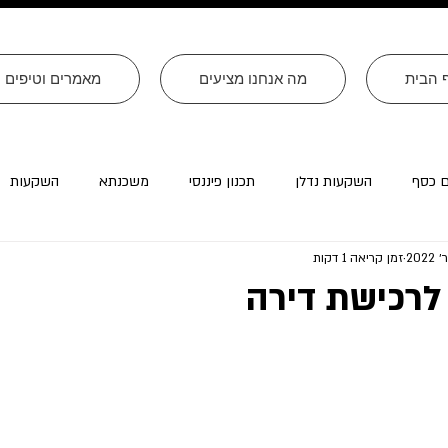
 הבית
מה אנחנו מציעים
מאמרים וטיפים
ם כסף
השקעות נדלן
תכנון פיננסי
משכנתא
השקעות
זמן קריאה 1 דקות
רה״ב
עסקים
צוואות
טורים שהתפרסמו ב׳עולם קטן׳
לרכישת דירה