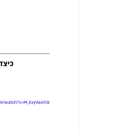
כיצד
com/watch?v=M_XxyVa4Yck