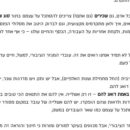
להתקדם.
ל אדם, גם 
שכירים 
(גם אתם!) צריכים להסתכל על עצמם בתור
 סוג 
ים, איך ולאן מתקדמים מקצועית, וגם לבדוק היטב את מסלולי הפנסי
ות, ולקחת אחריות על העבודה, הכסף והחיים שלנו – כי אף אחד לא
 לא תמיד אנחנו רואים את זה. עובדי המגזר הציבורי, למשל, חיים עדיי
 פעם.
בית (החל מתחילת שנות האלפיים), אבל יש ותק ויש מדרגות שכר, יש
דואג להם.
באמת דואג להם
 – זו רק אשלייה. אין להם את התנאים הכי טובים בפ
ת ולראות שהם הופקדו. יש להם אשלייה של עובד במקום מסודר ש
תכל על עצמם כמו שאר העובדים במשק.
ר הציבורי', אבל מכוונים בעיקר למורים ומורות כי חינוך והוראה זה מ