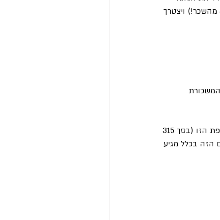
לאחור. מי שהתעורר שנה או שנתיים אחרי תחילת העבודה הפסיד הטבה כספית אדירה (8.4% מהשכר!) ויצטרך 
 המשכורת 
דוגמה? תוספת מעונות. מה שאנחנו רואים בהרבה מקרים זה שמורות יודעות לבקש את התוספת הזו (בסך 315 
 שהסכום הזה בכלל מגיע 