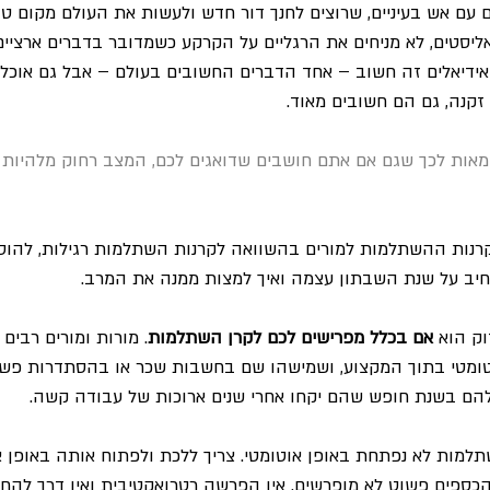
ם עם אש בעיניים, שרוצים לחנך דור חדש ולעשות את העולם מקום טו
ליסטים, לא מניחים את הרגליים על הקרקע כשמדובר בדברים ארציים 
 אידיאלים זה חשוב – אחד הדברים החשובים בעולם – אבל גם אוכל ל
 זקנה, גם הם חשובים מאוד.
מאות לכך שגם אם אתם חושבים שדואגים לכם, המצב רחוק מלהיות 
רנות ההשתלמות למורים בהשוואה לקרנות השתלמות רגילות, להוסיף
חיב על שנת השבתון עצמה ואיך למצות ממנה את המרב.
ק הוא 
אם בכלל מפרישים לכם לקרן השתלמות
. מורות ומורים רבים
טומטי בתוך המקצוע, ושמישהו שם בחשבות שכר או בהסתדרות פשוט
הם בשנת חופש שהם יקחו אחרי שנים ארוכות של עבודה קשה.
מות לא נפתחת באופן אוטומטי. צריך ללכת ולפתוח אותה באופן אק
כספים פשוט לא מופרשים. אין הפרשה רטרואקטיבית ואין דרך להחז