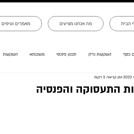
 הבית
מה אנחנו מציעים
מאמרים וטיפים
ם כסף
השקעות נדלן
תכנון פיננסי
משכנתא
השקעות
זמן קריאה 3 דקות
רה״ב
עסקים
צוואות
טורים שהתפרסמו ב׳עולם קטן׳
ות התעסוקה והפנסיה