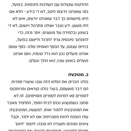
החלטות שקולות עם השלכות פיננסיות. בפועל, 
כמו שאנחנו יודעים היטב, לא די בידע - הלא אם 
היינו מיישמים כך דבר שאנחנו יודעים, איש לא 
היה מעשן. ידע נצבר אצלנו מתרגול ויישום, לא די 
בשינון ובלמידה של מושגים. יותר מזה, כדי 
להתחנך פיננסית צריך לתרגל וליישם בפועל, 
בחיים עצמם, על הכסף האמיתי שלנו. כסף שאם 
אנחנו פועלים נכון הוא גדל וצומח, ואם אנחנו 
פועלים באופן שגוי, הוא הולך ונעלם.
ב. מוטיבציה
כולנו זוכרים את הפלא הזה שבו שיעורי ספרות 
הם דבר משעמם, בעוד כולנו קוראים ומרותקים 
לספרים (או לפחות לספרים מסויימים). זה לא 
סתם: כשמקצוע נכנס לבית הספר, התלמיד מאבד 
את המוטיבציה ללמוד אותו. למעשה, המוטיבציה 
שלו הופכת להיות מסגרתית: אם לא ילמד, יקבל 
ציונים נמוכים ותעודה לא טובה. להפוך 'חינוך 
פיננסי' למקצוע, משמעותו להוריד את המוטיבציה 