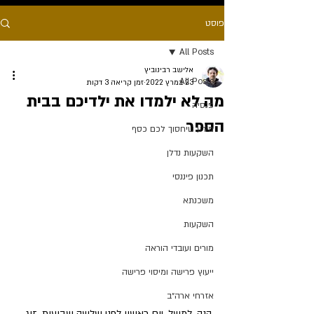
פוסט
All Posts
אלישב רבינוביץ
All Posts
23 במרץ 2022
זמן קריאה 3 דקות
מה לא ילמדו את ילדיכם בבית
פנסיה
הספר
מידע שיחסוך לכם כסף
השקעות נדלן
תכנון פיננסי
משכנתא
השקעות
מורים ועובדי הוראה
ייעוץ פרישה ומיסוי פרישה
אזרחי ארה״ב
הנה, למשל, יום ראשון לפני שלשה שבועות, זוג 