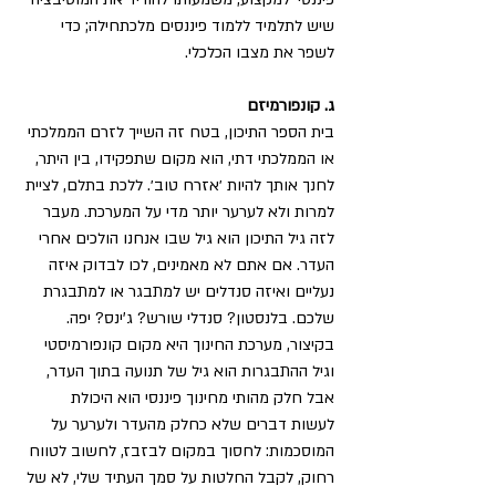
שיש לתלמיד ללמוד פיננסים מלכתחילה; כדי 
לשפר את מצבו הכלכלי.
ג. קונפורמיזם
בית הספר התיכון, בטח זה השייך לזרם הממלכתי 
או הממלכתי דתי, הוא מקום שתפקידו, בין היתר, 
לחנך אותך להיות ׳אזרח טוב׳. ללכת בתלם, לציית 
למרות ולא לערער יותר מדי על המערכת. מעבר 
לזה גיל התיכון הוא גיל שבו אנחנו הולכים אחרי 
העדר. אם אתם לא מאמינים, לכו לבדוק איזה 
נעליים ואיזה סנדלים יש למתבגר או למתבגרת 
שלכם. בלנסטון? סנדלי שורש? ג'ינס? יפה.
בקיצור, מערכת החינוך היא מקום קונפורמיסטי 
וגיל ההתבגרות הוא גיל של תנועה בתוך העדר, 
אבל חלק מהותי מחינוך פיננסי הוא היכולת 
לעשות דברים שלא כחלק מהעדר ולערער על 
המוסכמות: לחסוך במקום לבזבז, לחשוב לטווח 
רחוק, לקבל החלטות על סמך העתיד שלי, לא של 