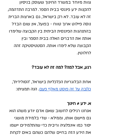
צוות מיוחד במשרד החינוך שעוסק בניסיון 
להקנות ידע פיננסי בבית הספר. למרבה התדהמה, 
זה לא עובד. לא רק בישראל, גם בארצות הברית 
נוסה פיילוט ארוך טווח - בפועל, אין שום הבדל 
בהתנהגות הפיננסית הביתית בין הקבוצה שלימדו 
אותה את הדברים האלה בבית הספר ובין 
הקבוצה שלא לימדו אותה. הסטטיסטיקה זהה 
לחלוטין.
רגע, אבל למה? למה זה לא עובד?
אחת הבלוגריות הכלכליות בישראל, 'הסולידית', 
כתבה על זה פוסט מאלף פעם
. הנה תמציתו:
א. ידע ≠ חינוך
אנחנו רגילים לחשוב שאם אדם יודע משהו הוא 
גם מיישם אותו, וממילא - שדי בלמידת מושגי 
יסוד כמו אינפלציה וריבית כדי שהתלמידים יישמו 
את הידע הזה בחיים שלהם כשהם באים לקחת 