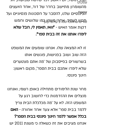
עסקים
מהשומרון מתיישב בחדר של דוד, אחד היועצים 
צוואות
הפיננסיים שלנו, להסבר על חסכונות פנסיוניים ועל 
תכנון לעתיד. אחרי משהו כמו שלושים וחמש 
טורים שהתפרסמו ב׳עולם קטן׳
דקות אומר האיש - 
"וואי, תאמין לי, חבל שלא 
לימדו אותנו את זה בבית ספר".
זו לא המצאה שלו. אנחנו שומעים את המשפט 
הזה שוב ושוב בפגישות, פוגשים אותו 
בשרשורים בפייסבוק של 'מה אתם מצטערים 
שלא לימדו אתכם בבית הספר', מקום ראשון: 
חינוך פיננסי.
מחר שנת הלימודים מתחילה באופן רשמי, ואנחנו 
מנצלים את ההזדמנות כדי לחשוב רגע על 
המשפט הזה. לא על 'מה מכלכלת הבית צריך 
ללמד בבית ספר' אלא צעד אחד אחורה -
 האם 
בכלל אפשר ללמד חינוך פיננסי בבית הספר?
אנחנו מציבים את זה כשאלה כי משנת 2011 יש 