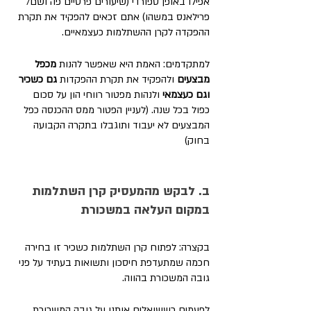
אפילו באופן ספורדי (שיעורים פרטיים פה ושם/ 
פרילאנס במשהו) אתם זכאים להפקיד את תקרת 
ההפקדה לקרן ההשתלמות כעצמאיים. 
למתקדמים: האמת היא שאפשר להנות 
מכפל 
מבצעים
 ולהפקיד את תקרת ההפקדות 
גם כשכיר 
וגם כעצמאי
 ולנהות מפטור רווחי הון על סכום 
כפול בכל שנה. (לעניין הפטור ממס ההכנסה כפל 
המבצעים לא יעבוד ותוגבלו בתקרה הקבועה 
בחוק)
ב. לבקש מהמעסיק קרן השתלמות 
במקום העלאה במשכורת
בקצרה: לפתוח קרן השתלמות כשכיר זו בחירה 
חכמה שמתעדפת חיסכון ותשואות בעתיד על פני 
גובה המשכורת בהווה. 
לפעמים כששואלים אותנו על גובה המשכורת 