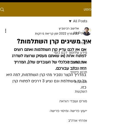
פוסט
All Posts
אלישב רבינוביץ
All Posts
20 במרץ 2022
זמן קריאה 4 דקות
איך משיגים קרן השתלמות?
פנסיה
אם אין לכם עדיין קרן השתלמות ואתם רוצים 
מידע שיחסוך לכם כסף
לפתוח אחת (או שאתם מעסיק שרוצה לשדרג 
את המצב הכלכלי של העובדים שלו), המדריך 
השקעות נדלן
הזה נכתב עבורכם. 
תכנון פיננסי
במדריך הקצר נסביר מהי קרן השתלמות, למה היא 
כל כך משתלמת וגם נציע 3 דרכים לפתוח קרן 
משכנתא
כזו. 
השקעות
מורים ועובדי הוראה
ייעוץ פרישה ומיסוי פרישה
אזרחי ארה״ב