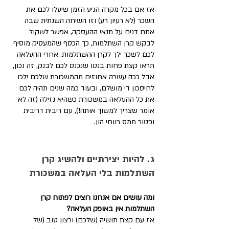
אז אם בכל מקרה הגיע הזמן שיעלו לכם את 
השכר (לא רעיון רע) וזו השיחה השנתית שבה 
אתם דנים על תנאי ההעסקה, אפשר לשקול 
לבקש קרן השתלמות, כך הכסף שהמעסיק מוסיף 
לכם לשכר ילך לקרן ההשתלמות. אחרי ההעלאה 
תראו קצת פחות בנטו שנכנס לכם לבנק, זה נכון, 
אבל ככה עשרה אחוזים מהמשכורת שלכם ילכו 
לחיסכון די מושלם, ובעוד כמה שנים תהיה לכם 
את כל ההעלאה במשכורת כשהיא נזילה (זה לא 
אומר שצריך למשוך אותה!), עם ריבית דריבית 
ופטור ממס רווחי הון. 
ג. להיות יצירתיים ולהשיג קרן 
השתלמות בלי העלאה במשכורת
ומה עושים אם אנחנו רוצים לפתוח קרן 
השתלמות אין באופק העלאה? 
אז עם קצת תושיה (שלכם) ורצון טוב (של 