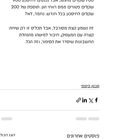
700 שקלים מהנטו, אבל נכנסים לחיסכון 900 
שקלים פטורים ממס רווחי הון. תוספת של 200 
שקלים לחיסכון בכל חודש. נחמד, לא?
זה נשמע קצת מסורבל, אבל תכל'ס זו רק שיחה 
קצרה עם המעסיק, חיבור למישהו מהנהלת 
החשבונות שיסדר את הסיפור, וזה הכל.
תכנון פיננסי
פוסטים אחרונים
הצג הכול