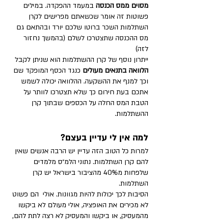
מסוים ממס הכנסה 
במעמד ההפקדה. במילים 
פשוטות זה אומר שכשאתם מפרישים לקרן 
השתלמות השכר ברוטו שלכם יורד ובהתאם גם 
מס ההכנסה שתצטרכו לשלם (בהמשך נחזור 
לזה) 
ייתרון נוסף של קרן ההשתלמות הוא שניתן לקבל 
הלוואה בתנאים מעולים
 כנגד הכסף המופקד שם 
וכך למנף את ההשקעה. ההלוואה יכולה לשמש 
אתכם בעת חירום כך שלא תצטרכו לוותר על 
הטבת המס החלה על הכספים שבתוך קרן 
ההשתלמות.  
למה אין לי עדיין בעצם?
למרות כל הטוב הזה עדיין יש הרבה אנשים שאין 
להם קרן השתלמות. נתוני הלמ״ס מלמדים 
שלפחות מ40% מהציבור בישראל יש קרן 
השתלמות. 
הסיבות לכך יכולות להיות מגוונות. אולי  הם פשוט 
לא מכירים את האופציה, אולי מעולם לא ביקשו 
מהמעסיק, או ביקשו והמעסיק לא רצה לתת להם, 