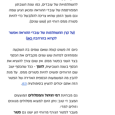
להשתלמויות של עובדים, כמו שנת השבתון 
המפורסמת של עובדי ההוראה ומכאן הגיע שמה 
וגם משך הזמן שהיא צריכה להתבשל כדי להיות 
פטורה ממס רווחי הון (שש שנים). 
(על קרן ההשתלמות של עובדי ההוראה אפשר 
לקרוא בהרחבה
 כאן
)
כיום זה פשוט קופה שאם שמים בה השקעה 
וממתינים לפחות שש שנים מקבלים את הכסף 
בצד השני בפטור ממס. אין שום צורך להוציא את 
הכסף בשנה השביעית, 
להפך
 - ככל שהכסף ישב 
שם הרווחים ימשיכו להיות פטורים ממס.  על מנת 
להבין מה המשמעות הכספית האדירה של הפטור 
הזה אתם יכולים להציץ בסימולציה 
הזו
. 
גם מבחינת 
דמי הניהול והמסלולים
 המוצעים 
המצב די טוב: ניתן היום למצוא מסלולים מגוונים 
וזולים למדי.
מעבר לפטור הגורף מרווחי הון ישנו גם
 פטור 