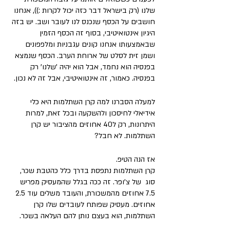
שלנו (רק בישראל דבר כזה יכול לקרות :)), אנחנו 
חושבים על הכסף שנכנס לנו לעובר ושב. יש בזה 
היגיון אינטואיטיבי, בסוף זה הכסף הזמין 
שבאמצעותו אנחנו קונים עגבניות ומלפפונים 
ושמן זית לסלט של ארוחת הערב. הכסף שנמצא 
בפנסיה הוא נחמד, אבל הוא יהיה 'שלנו' רק 
בפנסיה. כאמור, זה אינטואיטיבי, אבל זה לא נכון.
למעלה הסברנו למה קרן השתלמות היא כלי 
אידיאלי לחיסכון ולהשקעה ובכל זאת, למרות 
היתרונות, רק ל40 אחוזים מהציבור יש קרן 
השתלמות. לא חבל?
אז הנה הטיפ. 
קרן השתלמות נתפסת בדרך כלל כהטבת שכר, 
סוג  של צ'ופר. זה ככה בגלל שהמעסיק מפריש 
7.5 אחוזים מהמשכורת, והעובד משלים עוד 2.5 
אחוזים. מעסיק שפותח לעובדים שלו קרן 
השתלמות, הוא בעצם נותן להם העלאה בשכר. 