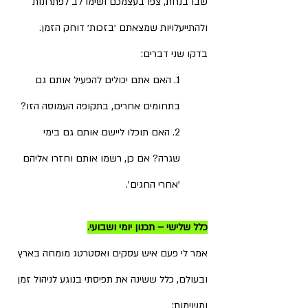
שבו בנחת, צפו בעצמכם ושימו לב לפתרונות 
ולהתייעלויות שמצאתם ׳בזכות׳ דוחק הזמן.
בדקו שני דברים:
1. האם אתם יכולים להפעיל אותם גם 
בתחומים אחרים, בתקופה העמוסה הזו?
2. האם תוכלו ליישם אותם גם בימי 
שגרה? אם כן, רשמו אותם וחזרו אליהם 
'אחרי החגים'.
כלל שלישי – תכנון יומי ושבועי.
אמר לי פעם איש עסקים ואסטרטג מומחה בארץ 
ובעולם, כלל ששינה את תפיסתי בנוגע לניהול זמן 
ומשימות: 